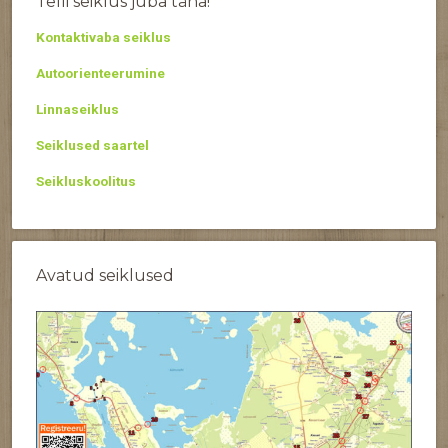
Telli seiklus juba täna!
Kontaktivaba seiklus
Autoorienteerumine
Linnaseiklus
Seiklused saartel
Seikluskoolitus
Avatud seiklused