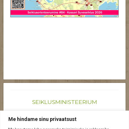
SEIKLUSMINISTEERIUM
Joonas@seiklusministeerium.ee | (+372) 522 6895
Me hindame sinu privaatsust
Reg nr: 12041719