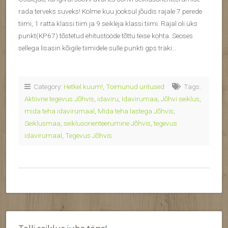
rada terveks suveks! Kolme kuu jooksul jõudis rajale 7 perede
tiimi, 1 ratta klassi tiim ja 9 seikleja klassi tiimi. Rajal oli üks
punkt(KP67) tõstetud ehitustööde tõttu teise kohta. Seoses
sellega lisasin kõigile tiimidele sulle punkti gps träki…
Category:
Hetkel kuum!
,
Toimunud üritused
Tags:
Aktiivne tegevus Jõhvis
,
idaviru
,
Idavirumaa
,
Jõhvi seiklus
,
mida teha idavirumaal
,
Mida teha lastega Jõhvis
,
Seiklusmaa
,
seiklusorienteerumine Jõhvis
,
tegevus
idavirumaal
,
Tegevus Jõhvis