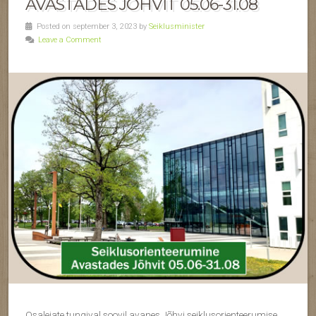
AVASTADES JÕHVIT 05.06-31.08
Posted on september 3, 2023 by
Seiklusminister
Leave a Comment
Osalejate tungival soovil avanes Jõhvi seiklusorienteerumise