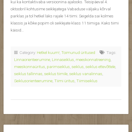
kui ka kontaktivaba versioonina ajalooks. Teisipäeval 4.
oktoobril kohtusime seiklejatega Vabaduse väljaku kõrval
parklas ja tol hetkel läks rajale 14 tiimi. Seigelda sai kolmes
klassis ja kõike popim oli seiklejate klass 11 tiimiga. Kaks tiimi
käisid…
Category:
Hetkel kuum!
,
Toimunud üritused
Tags:
Linnaorienteerumine
,
Linnaseiklus
,
meeskonnatreening
,
meeskonnaüritus
,
parimseiklus
,
seiklus
,
seiklus ettevõttele
,
seiklus tallinnas
,
seiklus tiimile
,
seiklus vanalinnas
,
Seiklusorienteerumine
,
Tiimi üritus
,
Tiimiseiklus