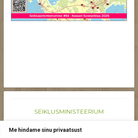
SEIKLUSMINISTEERIUM
Joonas@seiklusministeerium.ee | (+372) 522 6895
Me hindame sinu privaatsust
Reg nr: 12041719