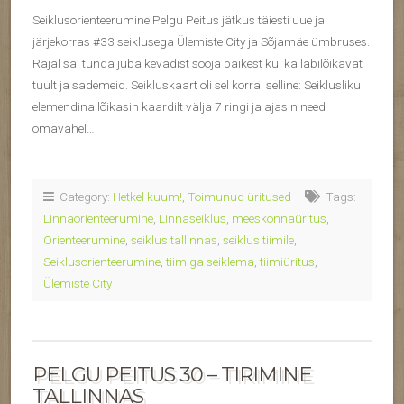
Seiklusorienteerumine Pelgu Peitus jätkus täiesti uue ja
järjekorras #33 seiklusega Ülemiste City ja Sõjamäe ümbruses.
Rajal sai tunda juba kevadist sooja päikest kui ka läbilõikavat
tuult ja sademeid. Seikluskaart oli sel korral selline: Seiklusliku
elemendina lõikasin kaardilt välja 7 ringi ja ajasin need
omavahel…
Category:
Hetkel kuum!
,
Toimunud üritused
Tags:
Linnaorienteerumine
,
Linnaseiklus
,
meeskonnaüritus
,
Orienteerumine
,
seiklus tallinnas
,
seiklus tiimile
,
Seiklusorienteerumine
,
tiimiga seiklema
,
tiimiüritus
,
Ülemiste City
PELGU PEITUS 30 – TIRIMINE
TALLINNAS