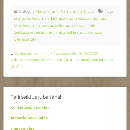
Category:
Hetkel kuum!
,
Toimunud üritused
Tags:
Linnaorienteerumine
,
Linnaseiklus
,
meeskonnaüritus
,
Orienteerumine
,
seiklus tallinnas
,
seiklus tiimile
,
Seiklusorienteerumine
,
tiimiga seiklema
,
tiimiüritus
,
Ülemiste City
←
Seiklusorienteerumine – Avastades Kiilit 02.03-12.03
Seiklusorienteerumine Pelgu Peitus #34 – Kalamaja kartulid 31.03-
09.04
→
Telli seiklus juba täna!
Kontaktivaba seiklus
Autoorienteerumine
Linnaseiklus