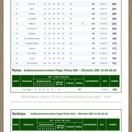
Pere klassis startis 20 tiimi ja ratta klassis käis rajal 1 tiim!