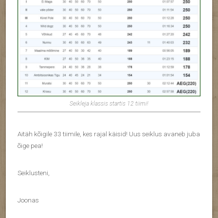
Seikleja klassis startis 12 tiimi!
Aitäh kõigile 33 tiimile, kes rajal käisid! Uus seiklus avaneb juba
õige pea!
Seiklusteni,
Joonas