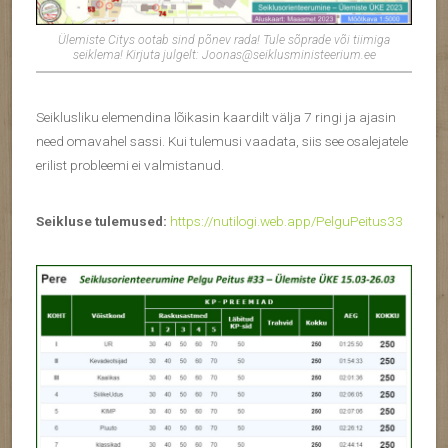
Ülemiste Citys ootab sind põnev rada! Tule sõprade või tiimiga
seiklema! Kirjuta julgelt: Joonas@seiklusministeerium.ee
Seiklusliku elemendina lõikasin kaardilt välja 7 ringi ja ajasin
need omavahel sassi. Kui tulemusi vaadata, siis see osalejatele
erilist probleemi ei valmistanud.
Seikluse tulemused:
https://nutilogi.web.app/PelguPeitus33