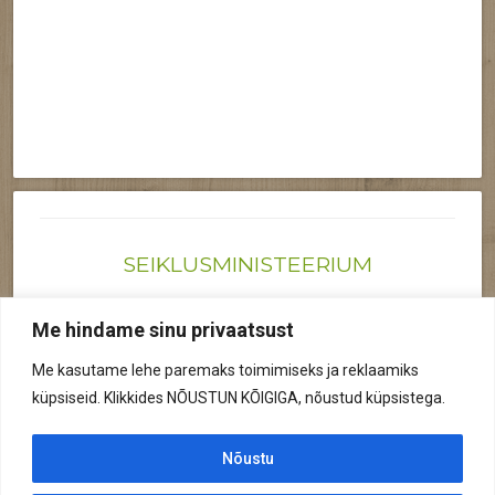
SEIKLUSMINISTEERIUM
Joonas@seiklusministeerium.ee | (+372) 522 6895
Me hindame sinu privaatsust
Reg nr: 12041719
Me kasutame lehe paremaks toimimiseks ja reklaamiks
Privaatsuspoliitika
küpsiseid. Klikkides NÕUSTUN KÕIGIGA, nõustud küpsistega.
© 2026 Kõik õigused kaitstud.
Nõustu