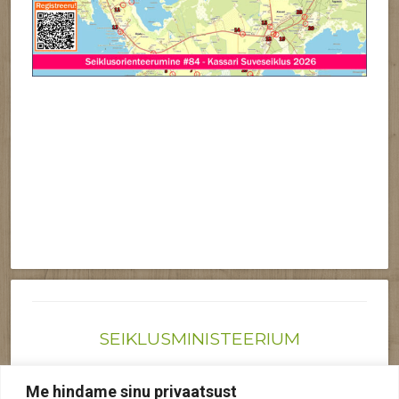
SEIKLUSMINISTEERIUM
Joonas@seiklusministeerium.ee | (+372) 522 6895
Me hindame sinu privaatsust