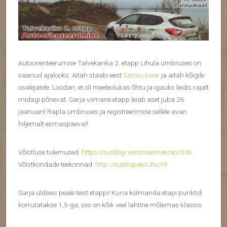
Autoorienteerumise Talvekarika 2. etapp Lihula ümbruses on
saanud ajalooks. Aitäh staabi eest
Särtsu baar
ja aitäh kõigile
osalejatele. Loodan, et oli meeleolukas õhtu ja igaüks leidis rajalt
midagi põnevat. Sarja viimane etapp leiab aset juba 26.
jaanuaril Rapla ümbruses ja registreerimise sellele avan
hiljemalt esmaspäeval!
Võistluse tulemused:
https://nutilogi.vessmann.ee/ao/336
Võistkondade teekonnad:
http://nutilogi.ee/Lihu19
Sarja üldseis peale teist etappi! Kuna kolmanda etapi punktid
korrutatakse 1,5-ga, siis on kõik veel lahtine mõlemas klassis.