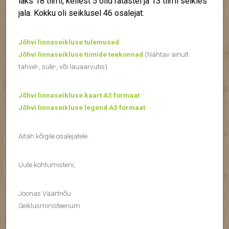
läks 18 tiimi, kellest 5 olid ratastel ja 13 tiimi seikles
jala. Kokku oli seiklusel 46 osalejat.
Jõhvi linnaseikluse tulemused
Jõhvi linnaseikluse tiimide teekonnad
(Nähtav ainult
tahvel-, süle-, või lauaarvutis)
Jõhvi linnaseikluse kaart A3 formaat
Jõhvi linnaseikluse legend A3 formaat
Aitäh kõigile osalejatele.
Uute kohtumisteni,
Joonas Väärtnõu
Seiklusministeerium