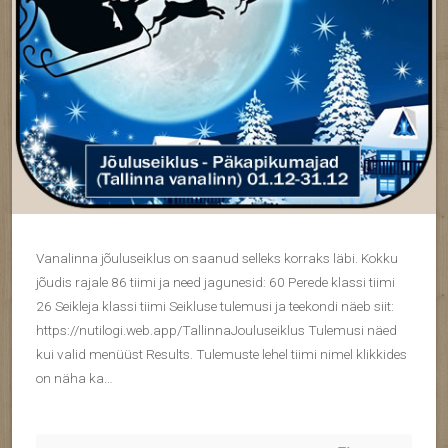
Vanalinna jõuluseiklus on saanud selleks korraks läbi. Kokku
jõudis rajale 86 tiimi ja need jagunesid: 60 Perede klassi tiimi
26 Seikleja klassi tiimi Seikluse tulemusi ja teekondi näeb siit:
https://nutilogi.web.app/TallinnaJouluseiklus Tulemusi näed
kui valid menüüst Results. Tulemuste lehel tiimi nimel klikkides
on näha ka…