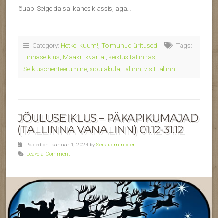
jõuab. Seigelda sai kahes klassis, aga…
Category:
Hetkel kuum!
,
Toimunud üritused
Tags:
Linnaseiklus
,
Maakri kvartal
,
seiklus tallinnas
,
Seiklusorienteerumine
,
sibulaküla
,
tallinn
,
visit tallinn
JÕULUSEIKLUS – PÄKAPIKUMAJAD
(TALLINNA VANALINN) 01.12-31.12
Posted on jaanuar 1, 2024 by
Seiklusminister
Leave a Comment