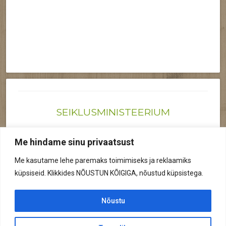
SEIKLUSMINISTEERIUM
Joonas@seiklusministeerium.ee | (+372) 522 6895
Me hindame sinu privaatsust
Reg nr: 12041719
Me kasutame lehe paremaks toimimiseks ja reklaamiks
Privaatsuspoliitika
küpsiseid. Klikkides NÕUSTUN KÕIGIGA, nõustud küpsistega.
© 2026 Kõik õigused kaitstud.
Nõustu