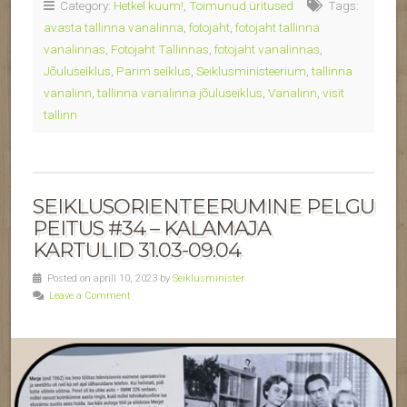
Category:
Hetkel kuum!
,
Toimunud üritused
Tags:
avasta tallinna vanalinna
,
fotojaht
,
fotojaht tallinna
vanalinnas
,
Fotojaht Tallinnas
,
fotojaht vanalinnas
,
Jõuluseiklus
,
Parim seiklus
,
Seiklusministeerium
,
tallinna
vanalinn
,
tallinna vanalinna jõuluseiklus
,
Vanalinn
,
visit
tallinn
SEIKLUSORIENTEERUMINE PELGU
PEITUS #34 – KALAMAJA
KARTULID 31.03-09.04
Posted on aprill 10, 2023 by
Seiklusminister
Leave a Comment