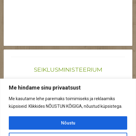
SEIKLUSMINISTEERIUM
Joonas@seiklusministeerium.ee | (+372) 522 6895
Me hindame sinu privaatsust
Reg nr: 12041719
Me kasutame lehe paremaks toimimiseks ja reklaamiks
Privaatsuspoliitika
küpsiseid. Klikkides NÕUSTUN KÕIGIGA, nõustud küpsistega.
© 2026 Kõik õigused kaitstud.
Nõustu