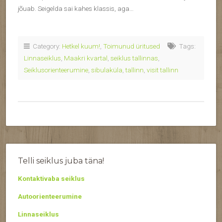
jõuab. Seigelda sai kahes klassis, aga…
Category:
Hetkel kuum!
,
Toimunud üritused
Tags:
Linnaseiklus
,
Maakri kvartal
,
seiklus tallinnas
,
Seiklusorienteerumine
,
sibulaküla
,
tallinn
,
visit tallinn
Telli seiklus juba täna!
Kontaktivaba seiklus
Autoorienteerumine
Linnaseiklus