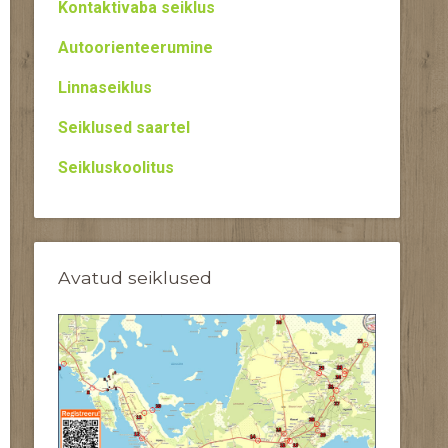
Kontaktivaba seiklus
Autoorienteerumine
Linnaseiklus
Seiklused saartel
Seikluskoolitus
Avatud seiklused