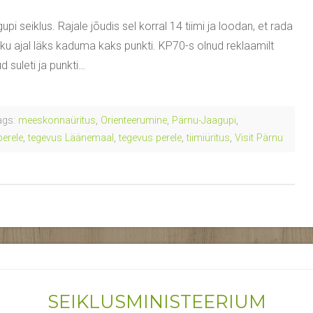
 seiklus. Rajale jõudis sel korral 14 tiimi ja loodan, et rada
eku ajal läks kaduma kaks punkti. KP70-s olnud reklaamilt
 suleti ja punkti…
gs:
meeskonnaüritus
,
Orienteerumine
,
Pärnu-Jaagupi
,
perele
,
tegevus Läänemaal
,
tegevus perele
,
tiimiüritus
,
Visit Pärnu
SEIKLUSMINISTEERIUM