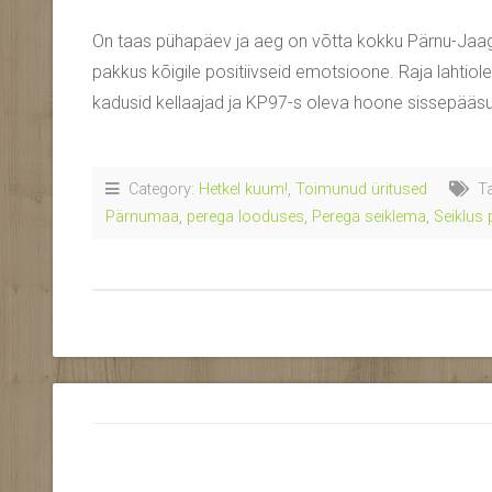
On taas pühapäev ja aeg on võtta kokku Pärnu-Jaagupi
pakkus kõigile positiivseid emotsioone. Raja lahtiol
kadusid kellaajad ja KP97-s oleva hoone sissepääsud
Category:
Hetkel kuum!
,
Toimunud üritused
Ta
Pärnumaa
,
perega looduses
,
Perega seiklema
,
Seiklus 