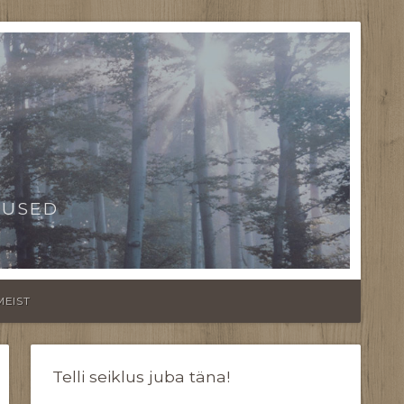
TUSED
MEIST
Telli seiklus juba täna!