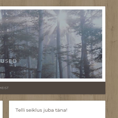
TUSED
MEIST
Telli seiklus juba täna!