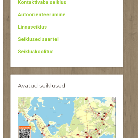
Kontaktivaba seiklus
Autoorienteerumine
Linnaseiklus
Seiklused saartel
Seikluskoolitus
Avatud seiklused