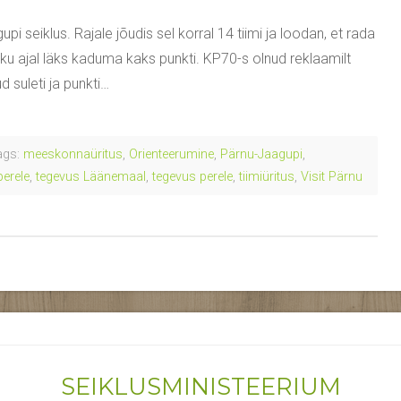
 seiklus. Rajale jõudis sel korral 14 tiimi ja loodan, et rada
eku ajal läks kaduma kaks punkti. KP70-s olnud reklaamilt
 suleti ja punkti…
gs:
meeskonnaüritus
,
Orienteerumine
,
Pärnu-Jaagupi
,
perele
,
tegevus Läänemaal
,
tegevus perele
,
tiimiüritus
,
Visit Pärnu
SEIKLUSMINISTEERIUM