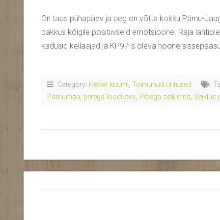
On taas pühapäev ja aeg on võtta kokku Pärnu-Jaagupi
pakkus kõigile positiivseid emotsioone. Raja lahtiol
kadusid kellaajad ja KP97-s oleva hoone sissepääsud
Category:
Hetkel kuum!
,
Toimunud üritused
Ta
Pärnumaa
,
perega looduses
,
Perega seiklema
,
Seiklus 