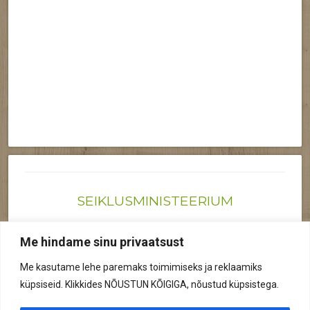
SEIKLUSMINISTEERIUM
Joonas@seiklusministeerium.ee | (+372) 522 6895
Me hindame sinu privaatsust
Reg nr: 12041719
Me kasutame lehe paremaks toimimiseks ja reklaamiks
Privaatsuspoliitika
küpsiseid. Klikkides NÕUSTUN KÕIGIGA, nõustud küpsistega.
© 2026 Kõik õigused kaitstud.