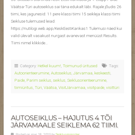
Väätsa-Türi autoseiklus sai täna edukalt läbi. Rajale jõudis 26
tiimi, kes jagunesid: 11 pere klassi tiimi 15 seikleja klassi tiimi
Seikluse tulemused leiad:
https://nutilogi.web.app/KeskEestiKarikas1 Tulemusi näed kui
valid ülevalt vasakust nurgast avanevast menüüst Results.
Tiimi nimel klikkide…
Category:
Hetkel kuum!
,
Toimunud üritused
Tags:
Autoorienteerumine
,
Autoseiklus
,
Järvamaa
,
keskeesti
,
Paide
,
Parim seiklus
,
seiklus
,
Seiklusorienteerumine
,
tiimiüritus
,
Türi
,
Väätsa
,
VisitJärvamaa
,
visitpaide
,
visittüri
AUTOSEIKLUS – HAJUTUS 4 TÕI
JÄRVAMAALE SEIKLEMA 62 TIIMI.
Posted on mai 18, 2020 by
Seiklusminister