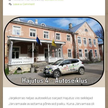
Leave a Comment
Järjekorras neljas autoseiklus sarjast Hajutus viis seiklejad
Järvamaale avastama põnevaid paiku. Kuna Järvamaa oli