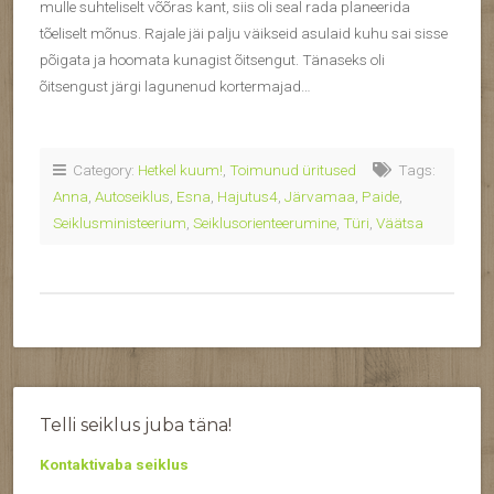
mulle suhteliselt võõras kant, siis oli seal rada planeerida
tõeliselt mõnus. Rajale jäi palju väikseid asulaid kuhu sai sisse
põigata ja hoomata kunagist õitsengut. Tänaseks oli
õitsengust järgi lagunenud kortermajad…
Category:
Hetkel kuum!
,
Toimunud üritused
Tags:
Anna
,
Autoseiklus
,
Esna
,
Hajutus4
,
Järvamaa
,
Paide
,
Seiklusministeerium
,
Seiklusorienteerumine
,
Türi
,
Väätsa
Telli seiklus juba täna!
Kontaktivaba seiklus