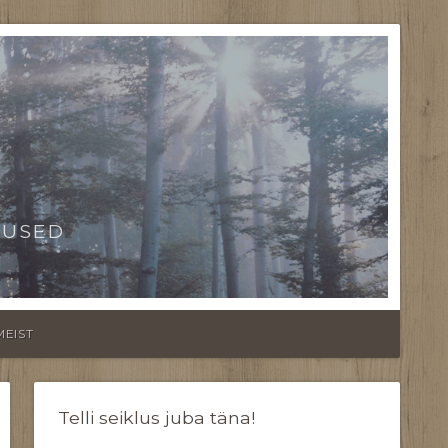
TUSED
MEIST
Telli seiklus juba täna!