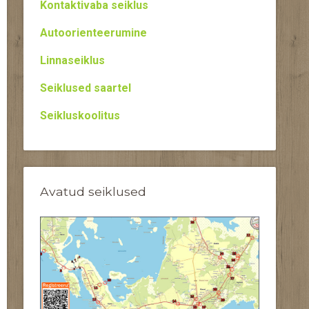
Kontaktivaba seiklus
Autoorienteerumine
Linnaseiklus
Seiklused saartel
Seikluskoolitus
Avatud seiklused