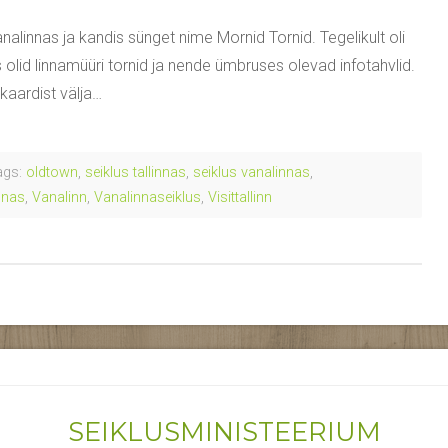
analinnas ja kandis sünget nime Mornid Tornid. Tegelikult oli
s olid linnamüüri tornid ja nende ümbruses olevad infotahvlid.
 kaardist välja…
gs:
oldtown
,
seiklus tallinnas
,
seiklus vanalinnas
,
innas
,
Vanalinn
,
Vanalinnaseiklus
,
Visittallinn
SEIKLUSMINISTEERIUM