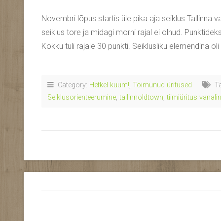
Novembri lõpus startis üle pika aja seiklus Tallinna v
seiklus tore ja midagi morni rajal ei olnud. Punktidek
Kokku tuli rajale 30 punkti. Seiklusliku elemendina oli
Category:
Hetkel kuum!
,
Toimunud üritused
Ta
Seiklusorienteerumine
,
tallinnoldtown
,
tiimiüritus vanal