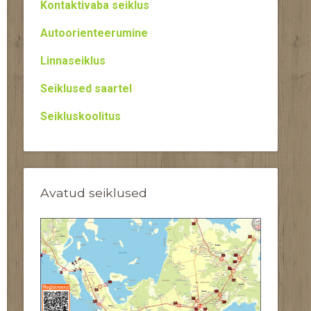
Kontaktivaba seiklus
Autoorienteerumine
Linnaseiklus
Seiklused saartel
Seikluskoolitus
Avatud seiklused