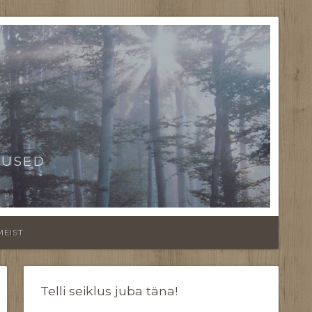
TUSED
MEIST
Telli seiklus juba täna!