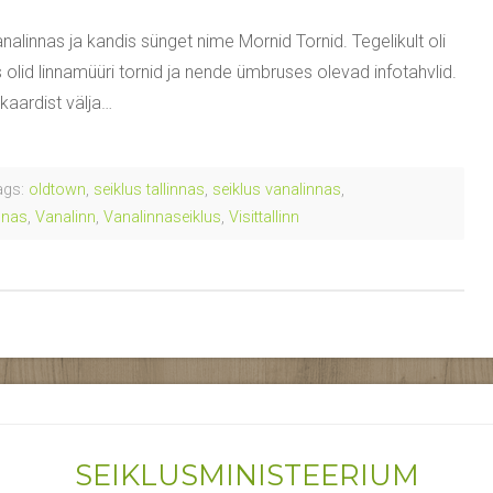
analinnas ja kandis sünget nime Mornid Tornid. Tegelikult oli
s olid linnamüüri tornid ja nende ümbruses olevad infotahvlid.
 kaardist välja…
gs:
oldtown
,
seiklus tallinnas
,
seiklus vanalinnas
,
innas
,
Vanalinn
,
Vanalinnaseiklus
,
Visittallinn
SEIKLUSMINISTEERIUM