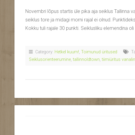
Novembri lõpus startis üle pika aja seiklus Tallinna v
seiklus tore ja midagi morni rajal ei olnud. Punktidek
Kokku tuli rajale 30 punkti. Seiklusliku elemendina oli
Category:
Hetkel kuum!
,
Toimunud üritused
Ta
Seiklusorienteerumine
,
tallinnoldtown
,
tiimiüritus vanal