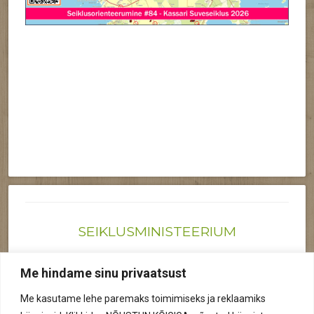
SEIKLUSMINISTEERIUM
Joonas@seiklusministeerium.ee | (+372) 522 6895
Me hindame sinu privaatsust
Reg nr: 12041719
Me kasutame lehe paremaks toimimiseks ja reklaamiks
Privaatsuspoliitika