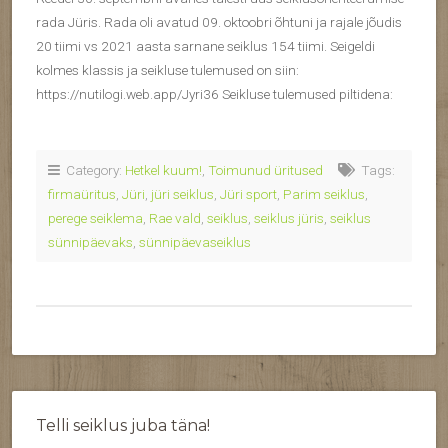
rada Jüris. Rada oli avatud 09. oktoobri õhtuni ja rajale jõudis
20 tiimi vs 2021 aasta sarnane seiklus 154 tiimi. Seigeldi
kolmes klassis ja seikluse tulemused on siin:
https://nutilogi.web.app/Jyri36 Seikluse tulemused piltidena:
Category:
Hetkel kuum!
,
Toimunud üritused
Tags:
firmaüritus
,
Jüri
,
jüri seiklus
,
Jüri sport
,
Parim seiklus
,
perege seiklema
,
Rae vald
,
seiklus
,
seiklus jüris
,
seiklus
sünnipäevaks
,
sünnipäevaseiklus
Telli seiklus juba täna!