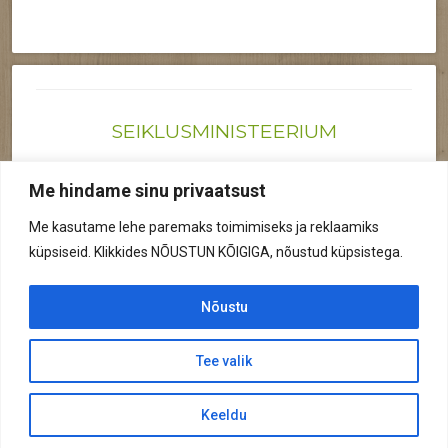
SEIKLUSMINISTEERIUM
Joonas@seiklusministeerium.ee | (+372) 522 6895
Me hindame sinu privaatsust
Reg nr: 12041719
Me kasutame lehe paremaks toimimiseks ja reklaamiks
Privaatsuspoliitika
küpsiseid. Klikkides NÕUSTUN KÕIGIGA, nõustud küpsistega.
© 2026 Kõik õigused kaitstud.
Nõustu
Tee valik
© 2026 Seiklusministeerium
Keeldu