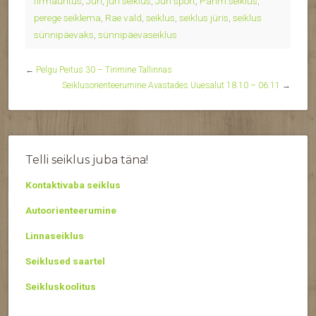
firmaüritus
,
Jüri
,
jüri seiklus
,
Jüri sport
,
Parim seiklus
,
perege seiklema
,
Rae vald
,
seiklus
,
seiklus jüris
,
seiklus
sünnipäevaks
,
sünnipäevaseiklus
←
Pelgu Peitus 30 – Tirimine Tallinnas
Seiklusorienteerumine Avastades Uuesalut 18.10 – 06.11
→
Telli seiklus juba täna!
Kontaktivaba seiklus
Autoorienteerumine
Linnaseiklus
Seiklused saartel
Seikluskoolitus