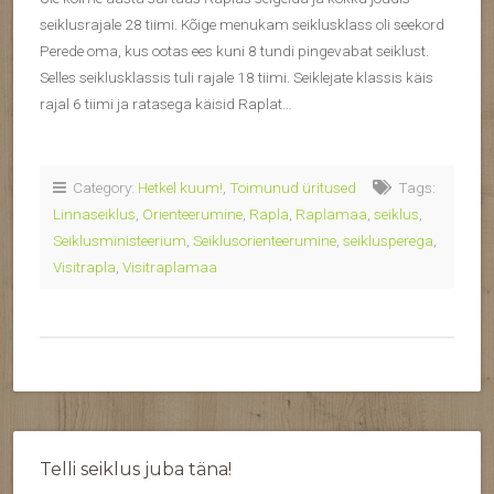
seiklusrajale 28 tiimi. Kõige menukam seiklusklass oli seekord
Perede oma, kus ootas ees kuni 8 tundi pingevabat seiklust.
Selles seiklusklassis tuli rajale 18 tiimi. Seiklejate klassis käis
rajal 6 tiimi ja ratasega käisid Raplat…
Category:
Hetkel kuum!
,
Toimunud üritused
Tags:
Linnaseiklus
,
Orienteerumine
,
Rapla
,
Raplamaa
,
seiklus
,
Seiklusministeerium
,
Seiklusorienteerumine
,
seiklusperega
,
Visitrapla
,
Visitraplamaa
Telli seiklus juba täna!