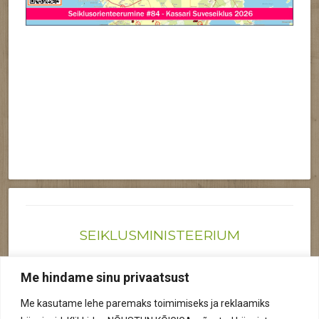
SEIKLUSMINISTEERIUM
Joonas@seiklusministeerium.ee | (+372) 522 6895
Me hindame sinu privaatsust
Reg nr: 12041719
Me kasutame lehe paremaks toimimiseks ja reklaamiks
Privaatsuspoliitika