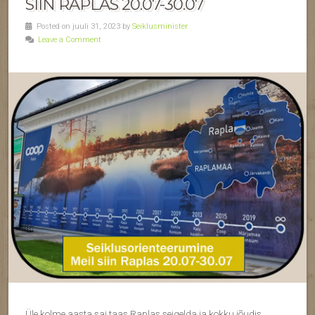
SIIN RAPLAS 20.07-30.07
Posted on juuli 31, 2023 by
Seiklusminister
Leave a Comment
Üle kolme aasta sai taas Raplas seigelda ja kokku jõudis