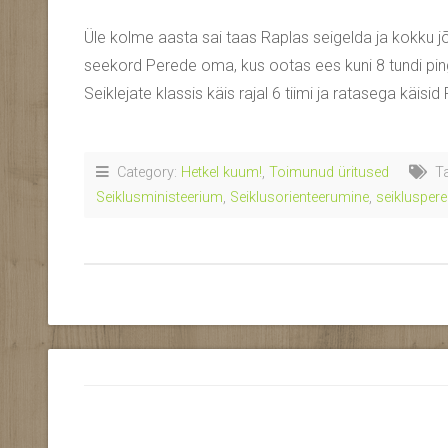
Üle kolme aasta sai taas Raplas seigelda ja kokku jõ
seekord Perede oma, kus ootas ees kuni 8 tundi pingeva
Seiklejate klassis käis rajal 6 tiimi ja ratasega käisid
Category:
Hetkel kuum!
,
Toimunud üritused
Ta
Seiklusministeerium
,
Seiklusorienteerumine
,
seiklusper