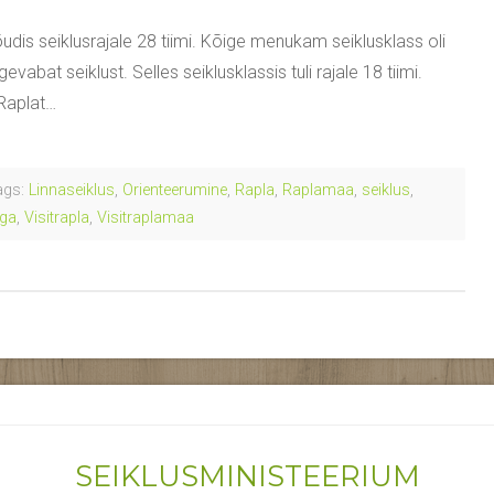
udis seiklusrajale 28 tiimi. Kõige menukam seiklusklass oli
bat seiklust. Selles seiklusklassis tuli rajale 18 tiimi.
 Raplat…
gs:
Linnaseiklus
,
Orienteerumine
,
Rapla
,
Raplamaa
,
seiklus
,
ega
,
Visitrapla
,
Visitraplamaa
SEIKLUSMINISTEERIUM