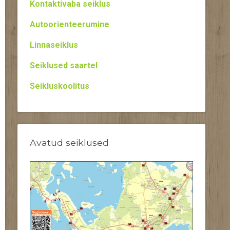
Kontaktivaba seiklus
Autoorienteerumine
Linnaseiklus
Seiklused saartel
Seikluskoolitus
Avatud seiklused