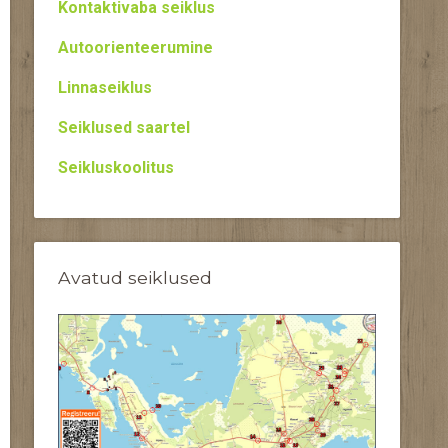
Kontaktivaba seiklus
Autoorienteerumine
Linnaseiklus
Seiklused saartel
Seikluskoolitus
Avatud seiklused