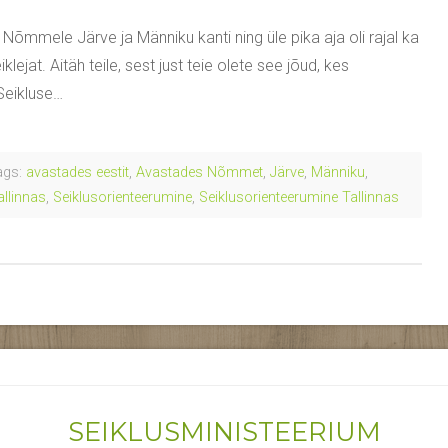
 Nõmmele Järve ja Männiku kanti ning üle pika aja oli rajal ka
klejat. Aitäh teile, sest just teie olete see jõud, kes
Seikluse…
gs:
avastades eestit
,
Avastades Nõmmet
,
Järve
,
Männiku
,
allinnas
,
Seiklusorienteerumine
,
Seiklusorienteerumine Tallinnas
SEIKLUSMINISTEERIUM