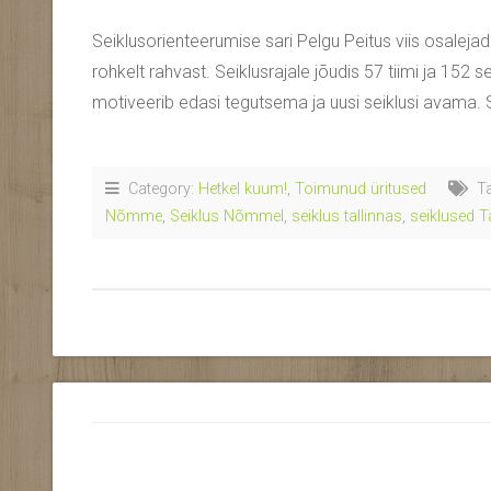
Seiklusorienteerumise sari Pelgu Peitus viis osalejad
rohkelt rahvast. Seiklusrajale jõudis 57 tiimi ja 152 sei
motiveerib edasi tegutsema ja uusi seiklusi avama. 
Category:
Hetkel kuum!
,
Toimunud üritused
Ta
Nõmme
,
Seiklus Nõmmel
,
seiklus tallinnas
,
seiklused T