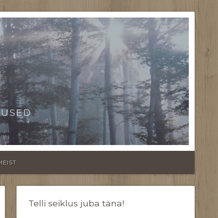
TUSED
MEIST
Telli seiklus juba täna!