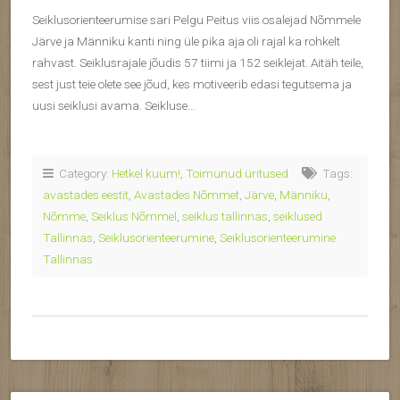
Seiklusorienteerumise sari Pelgu Peitus viis osalejad Nõmmele
Järve ja Männiku kanti ning üle pika aja oli rajal ka rohkelt
rahvast. Seiklusrajale jõudis 57 tiimi ja 152 seiklejat. Aitäh teile,
sest just teie olete see jõud, kes motiveerib edasi tegutsema ja
uusi seiklusi avama. Seikluse…
Category:
Hetkel kuum!
,
Toimunud üritused
Tags:
avastades eestit
,
Avastades Nõmmet
,
Järve
,
Männiku
,
Nõmme
,
Seiklus Nõmmel
,
seiklus tallinnas
,
seiklused
Tallinnas
,
Seiklusorienteerumine
,
Seiklusorienteerumine
Tallinnas