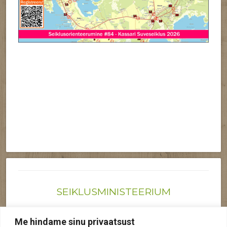
SEIKLUSMINISTEERIUM
Joonas@seiklusministeerium.ee | (+372) 522 6895
Me hindame sinu privaatsust
Reg nr: 12041719