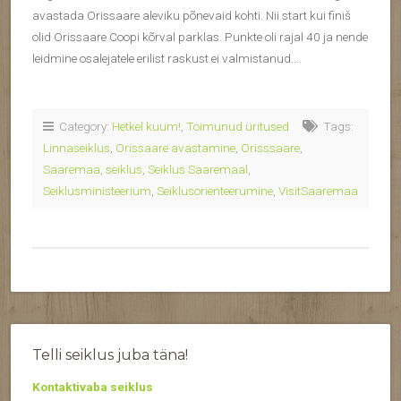
avastada Orissaare aleviku põnevaid kohti. Nii start kui finiš
olid Orissaare Coopi kõrval parklas. Punkte oli rajal 40 ja nende
leidmine osalejatele erilist raskust ei valmistanud….
Category:
Hetkel kuum!
,
Toimunud üritused
Tags:
Linnaseiklus
,
Orissaare avastamine
,
Orisssaare
,
Saaremaa
,
seiklus
,
Seiklus Saaremaal
,
Seiklusministeerium
,
Seiklusorienteerumine
,
VisitSaaremaa
Telli seiklus juba täna!
Kontaktivaba seiklus