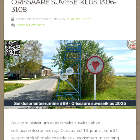
ORISSAARE SUVESEIKLUS 13.06-
31.08
Posted on september 2, 2025 by
Seiklusminister
Leave a Comment
Seiklusministeerium avas terveks suveks vahva
seiklusorienteerumise raja Orissaares! 13. juunist kuni 31.
augustini oli võimalik osaleda seiklusorienteerumises ning