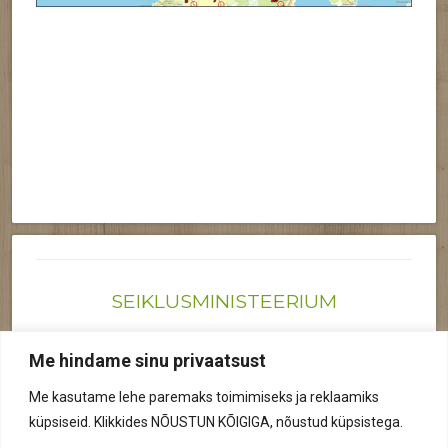
SEIKLUSMINISTEERIUM
Joonas@seiklusministeerium.ee | (+372) 522 6895
Me hindame sinu privaatsust
Reg nr: 12041719
Me kasutame lehe paremaks toimimiseks ja reklaamiks
Privaatsuspoliitika
küpsiseid. Klikkides NÕUSTUN KÕIGIGA, nõustud küpsistega.