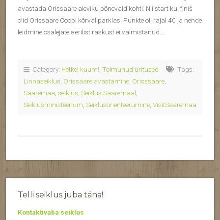
avastada Orissaare aleviku põnevaid kohti. Nii start kui finiš
olid Orissaare Coopi kõrval parklas. Punkte oli rajal 40 ja nende
leidmine osalejatele erilist raskust ei valmistanud….
Category:
Hetkel kuum!
,
Toimunud üritused
Tags:
Linnaseiklus
,
Orissaare avastamine
,
Orisssaare
,
Saaremaa
,
seiklus
,
Seiklus Saaremaal
,
Seiklusministeerium
,
Seiklusorienteerumine
,
VisitSaaremaa
Telli seiklus juba täna!
Kontaktivaba seiklus