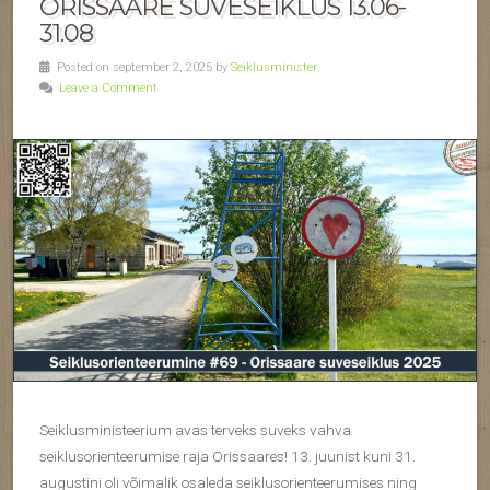
ORISSAARE SUVESEIKLUS 13.06-
31.08
Posted on september 2, 2025 by
Seiklusminister
Leave a Comment
Seiklusministeerium avas terveks suveks vahva
seiklusorienteerumise raja Orissaares! 13. juunist kuni 31.
augustini oli võimalik osaleda seiklusorienteerumises ning