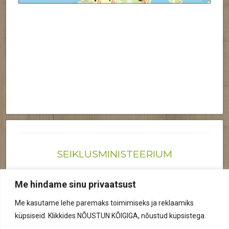
SEIKLUSMINISTEERIUM
Joonas@seiklusministeerium.ee | (+372) 522 6895
Me hindame sinu privaatsust
Reg nr: 12041719
Me kasutame lehe paremaks toimimiseks ja reklaamiks
Privaatsuspoliitika
küpsiseid. Klikkides NÕUSTUN KÕIGIGA, nõustud küpsistega.