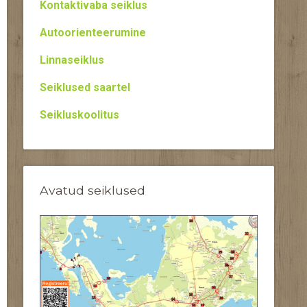
Kontaktivaba seiklus
Autoorienteerumine
Linnaseiklus
Seiklused saartel
Seikluskoolitus
Avatud seiklused