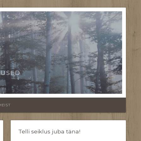
TUSED
MEIST
Telli seiklus juba täna!