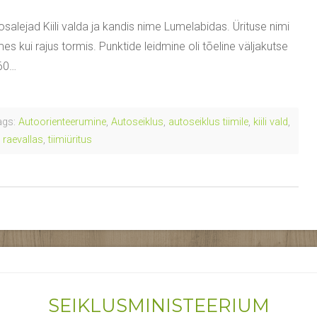
osalejad Kiili valda ja kandis nime Lumelabidas. Ürituse nimi
umes kui rajus tormis. Punktide leidmine oli tõeline väljakutse
 60…
gs:
Autoorienteerumine
,
Autoseiklus
,
autoseiklus tiimile
,
kiili vald
,
 raevallas
,
tiimiüritus
SEIKLUSMINISTEERIUM