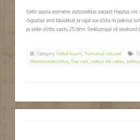
Selle aasta esimene autoseiklus sarjast Hajutus viis 
õigustas end täiuslikult ja rajal sai sõita nii paksus l
ja selle võttis vastu 25 tiimi. Seiklusrajal oli seekord
Category:
Hetkel kuum!
,
Toimunud üritused
Ta
Meeskonnakoolitus
,
Rae vald
,
seiklus kiili vallas
,
seiklus