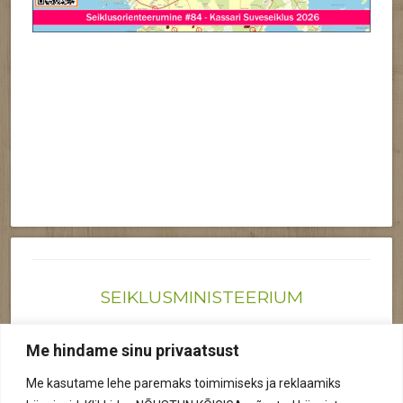
SEIKLUSMINISTEERIUM
Joonas@seiklusministeerium.ee | (+372) 522 6895
Me hindame sinu privaatsust
Reg nr: 12041719
Me kasutame lehe paremaks toimimiseks ja reklaamiks
Privaatsuspoliitika