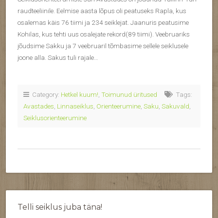
raudteeliinile. Eelmise aasta lõpus oli peatuseks Rapla, kus
osalemas käis 76 tiimi ja 234 seiklejat. Jaanuris peatusime
Kohilas, kus tehti uus osalejate rekord(89 tiimi). Veebruariks
jõudsime Sakku ja 7 veebruaril tõmbasime sellele seiklusele
joone alla. Sakus tuli rajale…
Category:
Hetkel kuum!
,
Toimunud üritused
Tags:
Avastades
,
Linnaseiklus
,
Orienteerumine
,
Saku
,
Sakuvald
,
Seiklusorienteerumine
Telli seiklus juba täna!