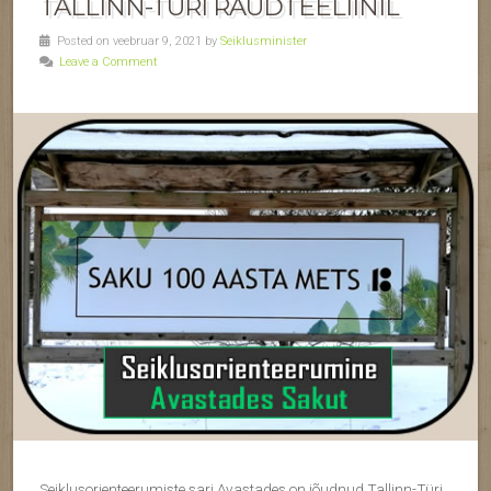
TALLINN-TÜRI RAUDTEELIINIL
Posted on veebruar 9, 2021 by
Seiklusminister
Leave a Comment
Seiklusorienteerumiste sari Avastades on jõudnud Tallinn-Türi