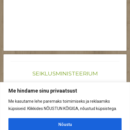
SEIKLUSMINISTEERIUM
Joonas@seiklusministeerium.ee | (+372) 522 6895
Me hindame sinu privaatsust
Reg nr: 12041719
Me kasutame lehe paremaks toimimiseks ja reklaamiks
Privaatsuspoliitika
küpsiseid. Klikkides NÕUSTUN KÕIGIGA, nõustud küpsistega.
© 2026 Kõik õigused kaitstud.
Nõustu