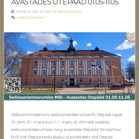
AVASTADES OTEPÄÄD 01.05-11.05
Posted on mai 12, 2025 by
Seiklusminister
Leave a Comment
Seiklusministeeriumi seiklusorienteerumise tõi Otepääl rajale
31 tiimi. 01. maist kuni 11. maini oli võimalik osaleda
seiklusorienteerumises ning avastada Otepääd. Nii start kui
finiš olid Otepää keskväljakul ja punktideks olid Otepää