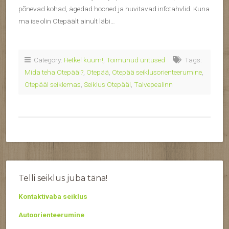
põnevad kohad, ägedad hooned ja huvitavad infotahvlid. Kuna
ma ise olin Otepäält ainult läbi…
Category:
Hetkel kuum!
,
Toimunud üritused
Tags:
Mida teha Otepääl?
,
Otepää
,
Otepää seiklusorienteerumine
,
Otepääl seiklemas
,
Seiklus Otepääl
,
Talvepealinn
Telli seiklus juba täna!
Kontaktivaba seiklus
Autoorienteerumine