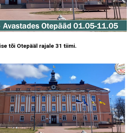
e tõi Otepääl rajale 31 tiimi.