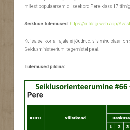
millest populaarsem oli seekord Pere-klass 17 tiimiga
Seikluse tulemused:
https://nutilogi.web.app/Ava
Kui sa sel korral rajale ei jõudnud, siis minu plaan
Seiklusministeeriumi tegemistel peal.
Tulemused pildina: