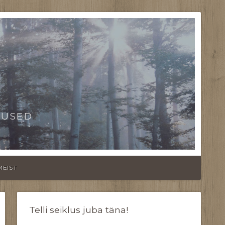
TUSED
MEIST
Telli seiklus juba täna!