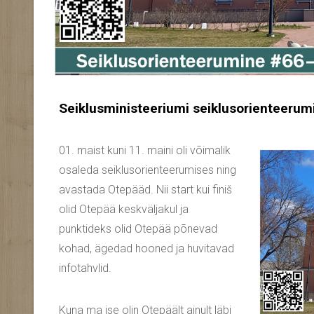
Seiklusministeeriumi seiklusorienteerumis
01. maist kuni 11. maini oli võimalik
osaleda seiklusorienteerumises ning
avastada Otepääd. Nii start kui finiš
olid Otepää keskväljakul ja
punktideks olid Otepää põnevad
kohad, ägedad hooned ja huvitavad
infotahvlid.
Kuna ma ise olin Otepäält ainult läbi