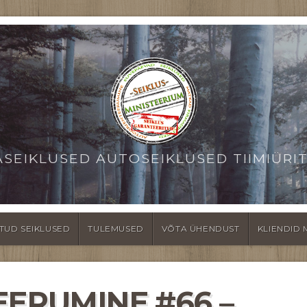
ASEIKLUSED AUTOSEIKLUSED TIIMIÜRI
TUD SEIKLUSED
TULEMUSED
VÕTA ÜHENDUST
KLIENDID 
EERUMINE #66 –