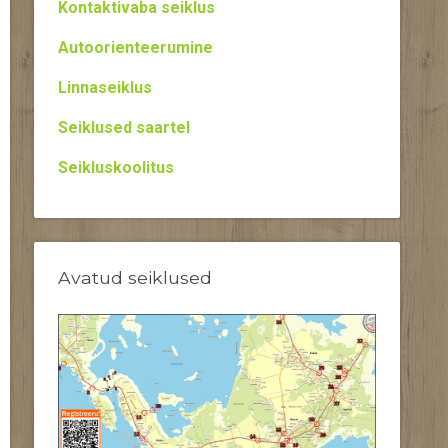
Kontaktivaba seiklus
Autoorienteerumine
Linnaseiklus
Seiklused saartel
Seikluskoolitus
Avatud seiklused