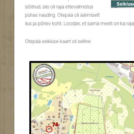
sõitnud, siis oli raja ettevalmistus
puhas nauding. Otepää oli äärmiselt
ilus ja põnev koht. Loodan, et sama meelt on ka raja
Otepää seikluse kaart oli selline: