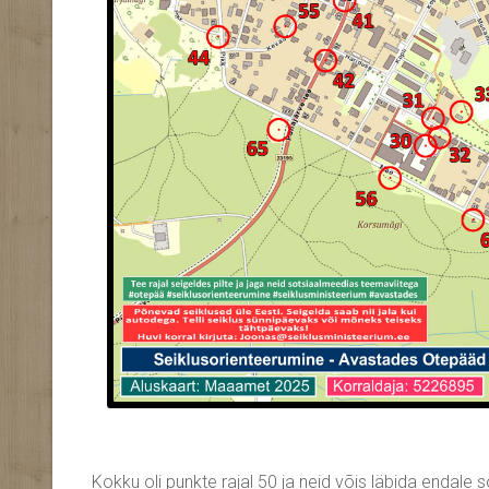
Kokku oli punkte rajal 50 ja neid võis läbida endale 