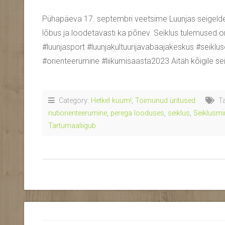
Pühapäeva 17. septembri veetsime Luunjas seigeldes. O
lõbus ja loodetavasti ka põnev. Seiklus tulemused on
#luunjasport #luunjakultuurijavabaajakeskus #seiklu
#orienteerumine #liikumisaasta2023 Aitäh kõigile sei
Category:
Hetkel kuum!
,
Toimunud üritused
Ta
nutiorienteerumine
,
perega looduses
,
seiklus
,
Seiklusmi
Tartumaaliigub