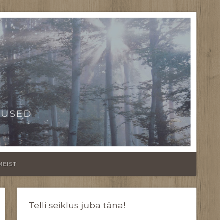
TUSED
MEIST
Telli seiklus juba täna!