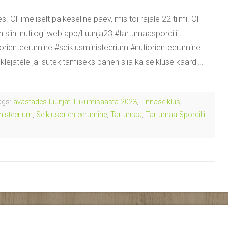
li imeliselt päikeseline päev, mis tõi rajale 22 tiimi. Oli
 siin: nutilogi.web.app/Luunja23 #tartumaaspordiliit
sorienteerumine #seiklusministeerium #nutiorienteerumine
klejatele ja isutekitamiseks panen siia ka seikluse kaardi…
gs:
avastades luunjat
,
Liikumisaasta 2023
,
Linnaseiklus
,
nisteerium
,
Seiklusorienteerumine
,
Tartumaa
,
Tartumaa Spordiliit
,