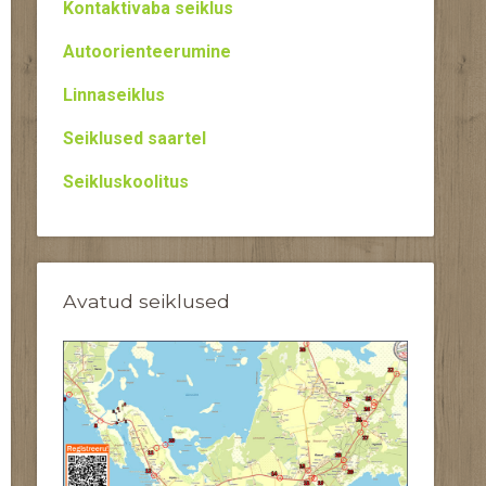
Kontaktivaba seiklus
Autoorienteerumine
Linnaseiklus
Seiklused saartel
Seikluskoolitus
Avatud seiklused