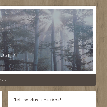
TUSED
MEIST
Telli seiklus juba täna!