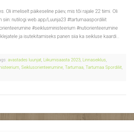
li imeliselt päikeseline päev, mis tõi rajale 22 tiimi. Oli
 siin: nutilogi.web.app/Luunja23 #tartumaaspordiliit
sorienteerumine #seiklusministeerium #nutiorienteerumine
klejatele ja isutekitamiseks panen siia ka seikluse kaardi…
gs:
avastades luunjat
,
Liikumisaasta 2023
,
Linnaseiklus
,
nisteerium
,
Seiklusorienteerumine
,
Tartumaa
,
Tartumaa Spordiliit
,