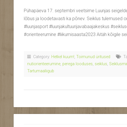
Pühapäeva 17. septembri veetsime Luunjas seigeldes. O
lõbus ja loodetavasti ka põnev. Seiklus tulemused on
#luunjasport #luunjakultuurijavabaajakeskus #seiklu
#orienteerumine #liikumisaasta2023 Aitäh kõigile sei
Category:
Hetkel kuum!
,
Toimunud üritused
Ta
nutiorienteerumine
,
perega looduses
,
seiklus
,
Seiklusmi
Tartumaaliigub