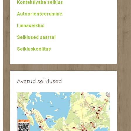
Kontaktivaba seiklus
Autoorienteerumine
Linnaseiklus
Seiklused saartel
Seikluskoolitus
Avatud seiklused