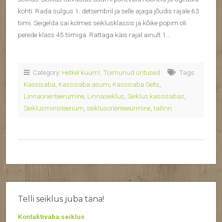
kohti. Rada sulgus 1. detsembril ja selle ajaga jõudis rajale 63
tiimi. Seigelda sai kolmes seiklusklassis ja kõike popim oli
perede klass 45 tiimiga. Rattaga käis rajal ainult 1…
Category:
Hetkel kuum!
,
Toimunud üritused
Tags:
Kassisaba
,
Kassisaba asum
,
Kassisaba Selts
,
Linnaorienteerumine
,
Linnaseiklus
,
Seiklus kassisabas
,
Seiklusministeerium
,
seiklusorienteeurmine
,
tallinn
Telli seiklus juba täna!
Kontaktivaba seiklus