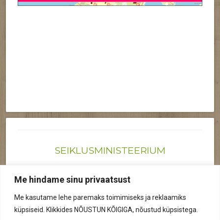
SEIKLUSMINISTEERIUM
Joonas@seiklusministeerium.ee | (+372) 522 6895
Me hindame sinu privaatsust
Reg nr: 12041719
Me kasutame lehe paremaks toimimiseks ja reklaamiks
Privaatsuspoliitika
küpsiseid. Klikkides NÕUSTUN KÕIGIGA, nõustud küpsistega.