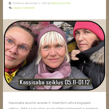
Posted on detsember 2, 2024 by
Seiklusminister
Leave a Comment
Kassisaba asumis avanes 5. novembril vahva kogupere
seiklus. Seiklus tutvustas asumi põnevaid hooneid ja ägedaid