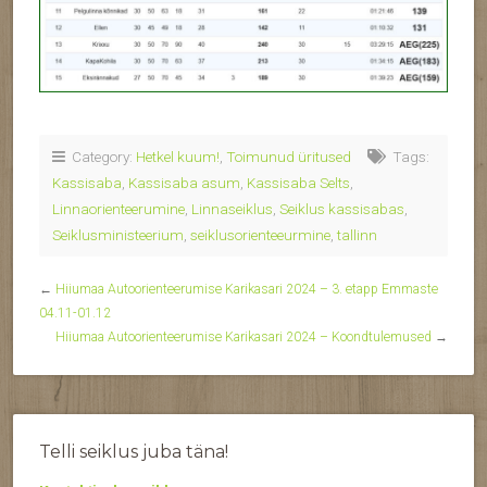
Category:
Hetkel kuum!
,
Toimunud üritused
Tags:
Kassisaba
,
Kassisaba asum
,
Kassisaba Selts
,
Linnaorienteerumine
,
Linnaseiklus
,
Seiklus kassisabas
,
Seiklusministeerium
,
seiklusorienteeurmine
,
tallinn
←
Hiiumaa Autoorienteerumise Karikasari 2024 – 3. etapp Emmaste
04.11-01.12
Hiiumaa Autoorienteerumise Karikasari 2024 – Koondtulemused
→
Telli seiklus juba täna!