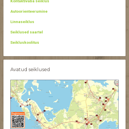
Kontaktivaba seiklus
Autoorienteerumine
Linnaseiklus
Seiklused saartel
Seikluskoolitus
Avatud seiklused