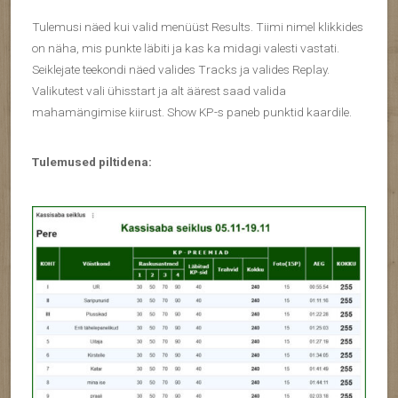
Tulemusi näed kui valid menüüst Results. Tiimi nimel klikkides
on näha, mis punkte läbiti ja kas ka midagi valesti vastati.
Seiklejate teekondi näed valides Tracks ja valides Replay.
Valikutest vali ühisstart ja alt äärest saad valida
mahamängimise kiirust. Show KP-s paneb punktid kaardile.
Tulemused piltidena: