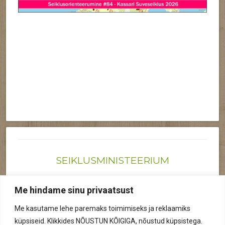
SEIKLUSMINISTEERIUM
Joonas@seiklusministeerium.ee | (+372) 522 6895
Me hindame sinu privaatsust
Reg nr: 12041719
Me kasutame lehe paremaks toimimiseks ja reklaamiks
Privaatsuspoliitika
küpsiseid. Klikkides NÕUSTUN KÕIGIGA, nõustud küpsistega.