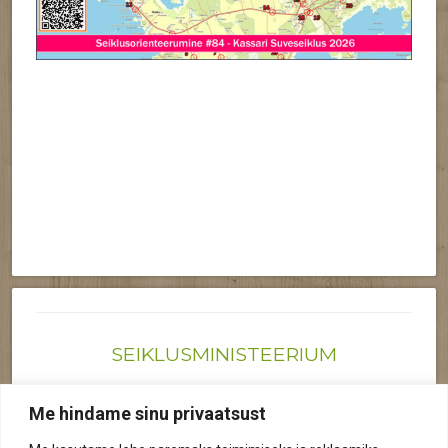
SEIKLUSMINISTEERIUM
Joonas@seiklusministeerium.ee | (+372) 522 6895
Me hindame sinu privaatsust
Reg nr: 12041719