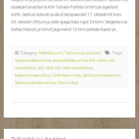
osalejad avastama Kiili-Tuhala-Pahkla ümbruse ägedaid
kohti. Seiklusrada oli avatud teisipäevast 17. oktoobrist kuni
30. oktoobri õhtuni ja selle ajaga käis rajal 23 tiimi. Seigelda sai
kahes klassis ja tiimid jagunesid 10 tiimi perede klassi ja…
Category:
Hetkel kuum!
,
Toimunud üritused
Tags:
Autoorienteerumine
,
autoorienteerumine kiili vallas
,
kiili
autoseiklus
,
kiili vald
,
kiili valla autoseiklus
,
Meeskonnakoolitus
,
Orienteerumine
,
Seiklusministeerium
,
Seiklusorienteerumine
,
Tiimi üritus