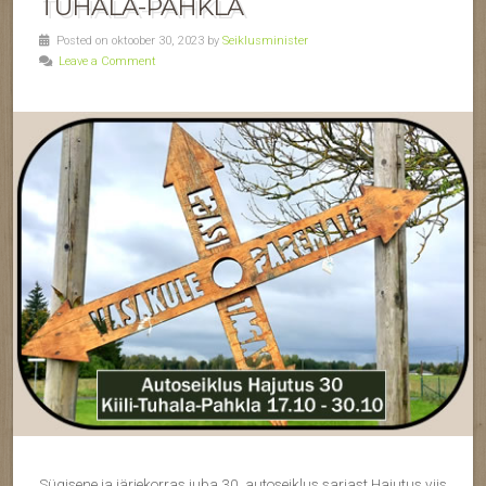
TUHALA-PAHKLA
Posted on oktoober 30, 2023 by
Seiklusminister
Leave a Comment
Sügisene ja järjekorras juba 30. autoseiklus sarjast Hajutus viis