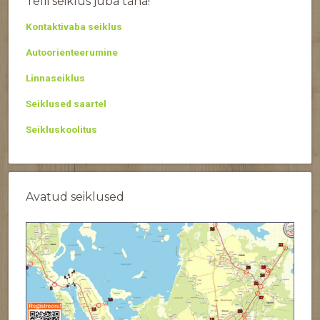
Telli seiklus juba täna!
Kontaktivaba seiklus
Autoorienteerumine
Linnaseiklus
Seiklused saartel
Seikluskoolitus
Avatud seiklused