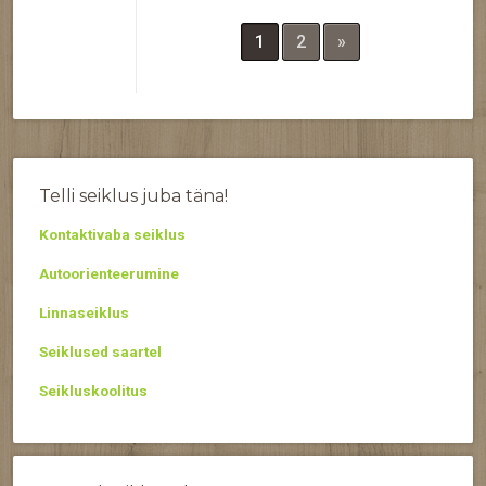
1
2
»
Telli seiklus juba täna!
Kontaktivaba seiklus
Autoorienteerumine
Linnaseiklus
Seiklused saartel
Seikluskoolitus