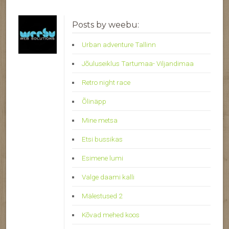
Posts by weebu:
Urban adventure Tallinn
Jõuluseiklus Tartumaa- Viljandimaa
Retro night race
Õlinäpp
Mine metsa
Etsi bussikas
Esimene lumi
Valge daami kalli
Mälestused 2
Kõvad mehed koos