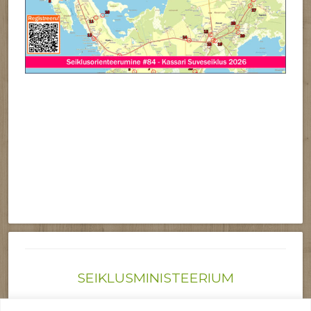
SEIKLUSMINISTEERIUM
Joonas@seiklusministeerium.ee | (+372) 522 6895