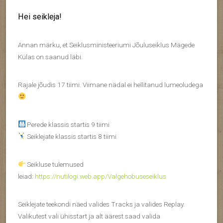
Hei seikleja!
Annan märku, et Seiklusministeeriumi Jõuluseiklus Mägede
Külas on saanud läbi.
Rajale jõudis 17 tiimi. Viimane nädal ei hellitanud lumeoludega
Perede klassis startis 9 tiimi
Seiklejate klassis startis 8 tiimi
Seikluse tulemused
leiad:
https://nutilogi.web.app/Valgehobuseseiklus
Seiklejate teekondi näed valides Tracks ja valides Replay.
Valikutest vali ühisstart ja alt äärest saad valida