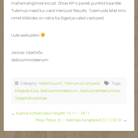
mahamängimise kiirust. Show KP-s paneb punktid kaardile.
Tulemusi näed kui valid menüüst Results. Tulemuste lehel tiimi
nimel klikkides on näha ka õiged ja valed vastused.
Uute seiklusteni
Joonas Väärtnõu
Seiklusministeerium
Category:
Hetkel kuum!
,
Toimunud üritused
Tags:
Mägede küla
,
Seiklusministeerium
,
Seiklusorienteerumine
,
Valgehobusemäe
←
Kadrina Kontaktivaba Fotojaht! 19.11 – 28.11
Pelgu Peitus 22 – Kalamaja Kangelased 22.12-02.01
→