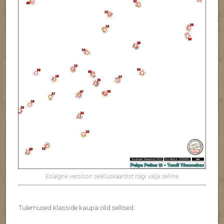
Esialgne versioon seikluskaardist nägi välja selline
Tulemused klasside kaupa olid sellised: