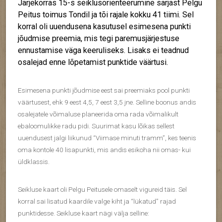
Järjekorras 15-s seiklusorienteerumine sarjast Pelgu
Peitus toimus Tondil ja tõi rajale kokku 41 tiimi. Sel
korral oli uuendusena kasutusel esimesena punkti
jõudmise preemia, mis tegi paremusjärjestuse
ennustamise väga keeruliseks. Lisaks ei teadnud
osalejad enne lõpetamist punktide väärtusi.
Esimesena punkti jõudmise eest sai preemiaks pool punkti
väärtusest, ehk 9 eest 4,5, 7 eest 3,5 jne. Selline boonus andis
osalejatele võimaluse planeerida oma rada võimalikult
ebaloomulikke radu pidi. Suurimat kasu lõikas sellest
uuendusest jalgi liikunud “Viimase minuti tramm”, kes teenis
oma kontole 40 lisapunkti, mis andis esikoha nii omas- kui
üldklassis.
Seikluse kaart oli Pelgu Peitusele omaselt vigureid täis. Sel
korral sai lisatud kaardile valge kiht ja “lükatud” rajad
punktidesse. Seikluse kaart nägi välja selline: