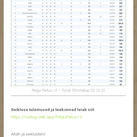
Pelgu Peitus 15 – Tondi Tõmmekas 20.10.20
Seikluse tulemused ja teekonnad leiab siit:
https://nutilogi.web.app/PelguPeitus15
Aitäh ja seiklusteni!