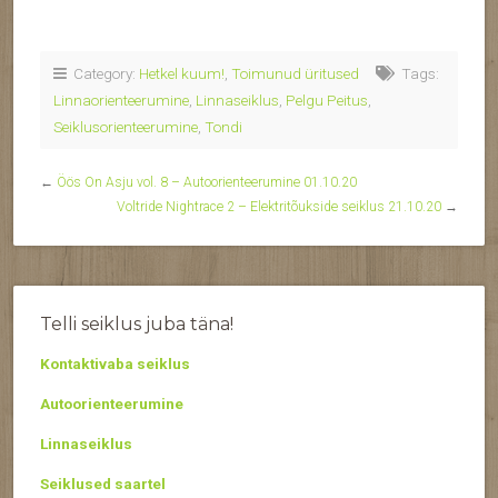
Category:
Hetkel kuum!
,
Toimunud üritused
Tags:
Linnaorienteerumine
,
Linnaseiklus
,
Pelgu Peitus
,
Seiklusorienteerumine
,
Tondi
←
Öös On Asju vol. 8 – Autoorienteerumine 01.10.20
Voltride Nightrace 2 – Elektritõukside seiklus 21.10.20
→
Telli seiklus juba täna!
Kontaktivaba seiklus
Autoorienteerumine
Linnaseiklus
Seiklused saartel