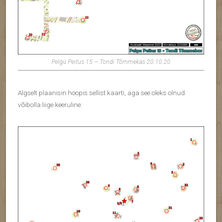
Pelgu Peitus 15 – Tondi Tõmmekas 20.10.20
Algselt plaanisin hoopis sellist kaarti, aga see oleks olnud
võibolla liige keeruline: