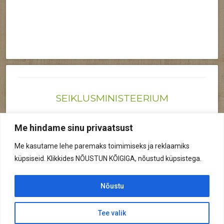
SEIKLUSMINISTEERIUM
Joonas@seiklusministeerium.ee | (+372) 522 6895
Me hindame sinu privaatsust
Reg nr: 12041719
Me kasutame lehe paremaks toimimiseks ja reklaamiks
Privaatsuspoliitika
küpsiseid. Klikkides NÕUSTUN KÕIGIGA, nõustud küpsistega.
© 2026 Kõik õigused kaitstud.
Nõustu
Tee valik