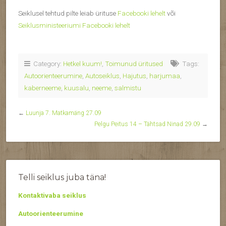
Seiklusel tehtud pilte leiab ürituse
Facebooki lehelt
või
Seiklusministeeriumi Facebooki lehelt
Category:
Hetkel kuum!
,
Toimunud üritused
Tags:
Autoorienteerumine
,
Autoseiklus
,
Hajutus
,
harjumaa
,
kaberneeme
,
kuusalu
,
neeme
,
salmistu
←
Luunja 7. Matkamäng 27.09
Pelgu Peitus 14 – Tähtsad Ninad 29.09
→
Telli seiklus juba täna!
Kontaktivaba seiklus
Autoorienteerumine