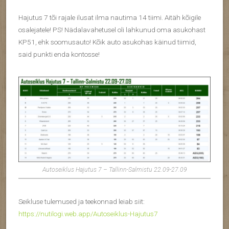
Hajutus 7 tõi rajale ilusat ilma nautima 14 tiimi. Aitäh kõigile
osalejatele! PS! Nädalavahetusel oli lahkunud oma asukohast
KP51, ehk soomusauto! Kõik auto asukohas käinud tiimid,
said punkti enda kontosse!
Autoseiklus Hajutus 7 – Tallinn-Salmistu 22.09-27.09
Seikluse tulemused ja teekonnad leiab siit:
https://nutilogi.web.app/Autoseiklus-Hajutus7