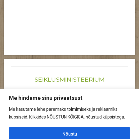
SEIKLUSMINISTEERIUM
Joonas@seiklusministeerium.ee | (+372) 522 6895
Me hindame sinu privaatsust
Reg nr: 12041719
Me kasutame lehe paremaks toimimiseks ja reklaamiks
Privaatsuspoliitika
küpsiseid. Klikkides NÕUSTUN KÕIGIGA, nõustud küpsistega.
© 2026 Kõik õigused kaitstud.
Nõustu