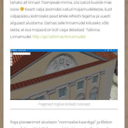
tahaks alt linnast Toompeale minna, siis satud kuskile mäe
sisse
Kaarti välja zoomides satud majamudelitesse, kust
väljapääsu leidmiseks pead lehele refreshi tegema ja uuesti
algusest alustama. Samas selle linnamudel kiituseks võib
öelda, et osa majasid on küll väga detailsed. Tallinna
Linnamudel:
http://gis.tallinn.ee/linnamudel/
Fragment Inglise kolledži hoonest
Raja planeerimist alustasin “normaalse kaardiga” ja tõstsin