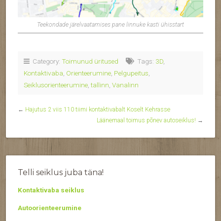
Teekondade järelvaatamises pane linnuke kasti ühisstart
Category:
Toimunud üritused
Tags:
3D
,
Kontaktivaba
,
Orienteerumine
,
Pelgupeitus
,
Seiklusorienteerumine
,
tallinn
,
Vanalinn
←
Hajutus 2 viis 110 tiimi kontaktivabalt Koselt Kehrasse
Läänemaal toimus põnev autoseiklus!
→
Telli seiklus juba täna!
Kontaktivaba seiklus
Autoorienteerumine