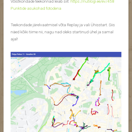
Võistkondade teekonnad leiab siit:
https://nutilogi.ee/ev/458
Punktide asukohad fotodena
Teekondade järelvaatmisel võta Replay ja vali Ühisstart. Siis
näed kõiki tiime nii, nagu nad oleks startinud ühel ja samal
ajal!