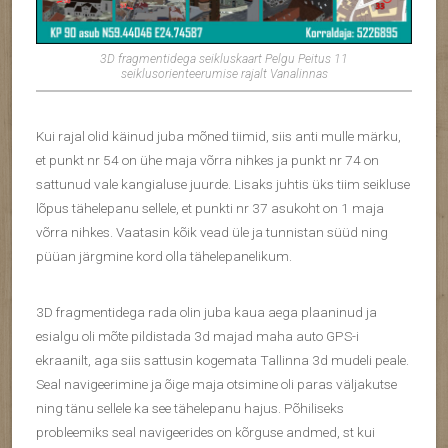
3D fragmentidega seikluskaart Pelgu Peitus 11
seiklusorienteerumise rajalt Vanalinnas
Kui rajal olid käinud juba mõned tiimid, siis anti mulle märku,
et punkt nr 54 on ühe maja võrra nihkes ja punkt nr 74 on
sattunud vale kangialuse juurde. Lisaks juhtis üks tiim seikluse
lõpus tähelepanu sellele, et punkti nr 37 asukoht on 1 maja
võrra nihkes. Vaatasin kõik vead üle ja tunnistan süüd ning
püüan järgmine kord olla tähelepanelikum.
3D fragmentidega rada olin juba kaua aega plaaninud ja
esialgu oli mõte pildistada 3d majad maha auto GPS-i
ekraanilt, aga siis sattusin kogemata Tallinna 3d mudeli peale.
Seal navigeerimine ja õige maja otsimine oli paras väljakutse
ning tänu sellele ka see tähelepanu hajus. Põhiliseks
probleemiks seal navigeerides on kõrguse andmed, st kui