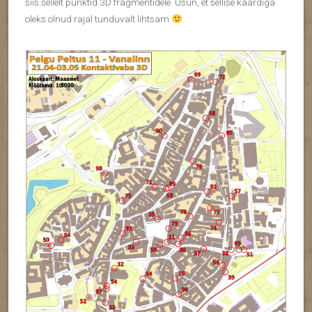
siis sellelt punktid 3D fragmentidele. Usun, et sellise kaardiga
oleks olnud rajal tunduvalt lihtsam