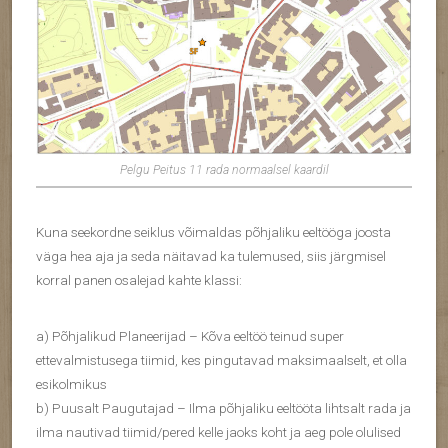
Pelgu Peitus 11 rada normaalsel kaardil
Kuna seekordne seiklus võimaldas põhjaliku eeltööga joosta
väga hea aja ja seda näitavad ka tulemused, siis järgmisel
korral panen osalejad kahte klassi:
a) Põhjalikud Planeerijad – Kõva eeltöö teinud super
ettevalmistusega tiimid, kes pingutavad maksimaalselt, et olla
esikolmikus
b) Puusalt Paugutajad – Ilma põhjaliku eeltööta lihtsalt rada ja
ilma nautivad tiimid/pered kelle jaoks koht ja aeg pole olulised