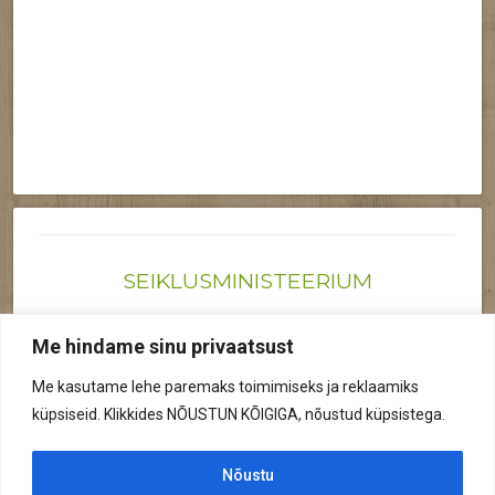
SEIKLUSMINISTEERIUM
Joonas@seiklusministeerium.ee | (+372) 522 6895
Me hindame sinu privaatsust
Reg nr: 12041719
Me kasutame lehe paremaks toimimiseks ja reklaamiks
Privaatsuspoliitika
küpsiseid. Klikkides NÕUSTUN KÕIGIGA, nõustud küpsistega.
© 2026 Kõik õigused kaitstud.
Nõustu