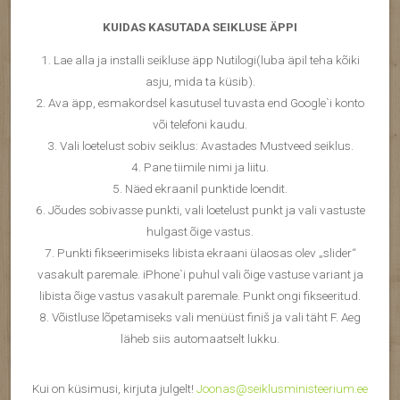
KUIDAS KASUTADA SEIKLUSE ÄPPI
1. Lae alla ja installi seikluse äpp Nutilogi(luba äpil teha kõiki
asju, mida ta küsib).
2. Ava äpp, esmakordsel kasutusel tuvasta end Google`i konto
või telefoni kaudu.
3. Vali loetelust sobiv seiklus: Avastades Mustveed seiklus.
4. Pane tiimile nimi ja liitu.
5. Näed ekraanil punktide loendit.
6. Jõudes sobivasse punkti, vali loetelust punkt ja vali vastuste
hulgast õige vastus.
7. Punkti fikseerimiseks libista ekraani ülaosas olev „slider“
vasakult paremale. iPhone`i puhul vali õige vastuse variant ja
libista õige vastus vasakult paremale. Punkt ongi fikseeritud.
8. Võistluse lõpetamiseks vali menüüst finiš ja vali täht F. Aeg
läheb siis automaatselt lukku.
Kui on küsimusi, kirjuta julgelt!
Joonas@seiklusministeerium.ee