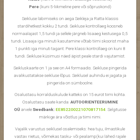
Pere
(kuni 5-liikmeline pere või sõpruskond)
Seikluse läbimiseks on aega Seikleja ja Ratta klassis
stardihetkest kokku 2 tundi. Seikluse kontrollaeg koosneb
normaalajast 1,5 tundi ja sellele järgneb lisaaeg kestusega 0,5
tundi. Lisaaja iga minuti kasutamine võtab tiimi skoorist maha
1 punkti iga minuti tagant. Pere klassi kontrollaeg on kuni 8
tundi. Seikluse küsimusi näed äpist peale stardi vajutamist.
Seikluskaarte on 1 ja see on A4 formaadis. Seikluse pingerida
avalikustatakse seikluse lõpus. Seiklusel auhindu ei jagata ja
pingerida on sümboolne.
Osalustasu korralduskulude katteks on 15 eurot tiimi kohta.
Osalustasu saate kanda:
AUTOORIENTEERUMINE
OÜ
arvele
Swedbank:
EE852200221070817154
. Selgitusse
märkige ära võistlus ja tiimi nimi.
Vajalik varustus seiklusel osalemiseks: hea tuju, ilmastikule
vastav riietus, võimekas tasku- või pealamp(kui lähed rajale