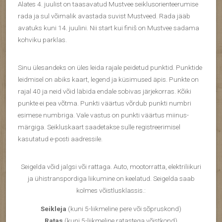
Alates 4. juulist on taasavatud Mustvee seiklusorienteerumise
rada ja sul võimalik avastada suvist Mustveed. Rada jääb
avatuks kuni 14. juulini. Nii start kui finiš on Mustvee sadama
kohviku parklas.
Sinu ülesandeks on üles leida rajale peidetud punktid. Punktide
leidmisel on abiks kaart, legend ja küsimused äpis. Punkte on
rajal 40 ja neid võid läbida endale sobivas järjekorras. Kõiki
punkte ei pea võtma. Punkti väärtus võrdub punkti numbri
esimese numbriga. Vale vastus on punkti väärtus miinus-
märgiga. Seikluskaart saadetakse sulle registreerimisel
kasutatud e-posti aadressile.
Seigelda võid jalgsi või rattaga. Auto, mootorratta, elektriliikuri
ja ühistranspordiga liikumine on keelatud. Seigelda saab
kolmes võistlusklassis.:
Seikleja
(kuni 5-liikmeline pere või sõpruskond)
Ratas
(kuni 5-liikmeline ratastega võistkond)