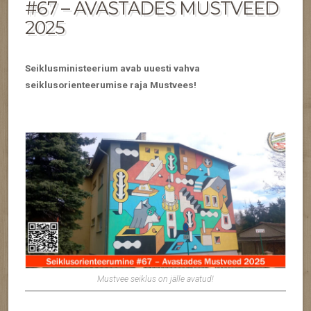
#67 – AVASTADES MUSTVEED
2025
Seiklusministeerium avab uuesti vahva
seiklusorienteerumise raja Mustvees!
Mustvee seiklus on jälle avatud!