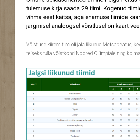
tulemuse kirja saada 29 tiimi. Kogenud tiimi
vihma eest kaitsa, aga enamuse tiimide kaart
järgmisel analoogsel võistlusel on kaart vee
Võistluse kiirem tiim oli jala liikunud Metsapeatus, kes
teiseks tulla võistkond Noored Olümpiale ning kol