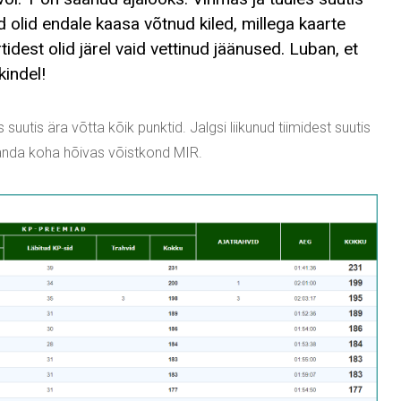
d olid endale kaasa võtnud kiled, millega kaarte
idest olid järel vaid vettinud jäänused. Luban, et
kindel!
 suutis ära võtta kõik punktid. Jalgsi liikunud tiimidest suutis
manda koha hõivas võistkond MIR.