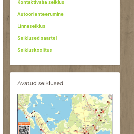
Kontaktivaba seiklus
Autoorienteerumine
Linnaseiklus
Seiklused saartel
Seikluskoolitus
Avatud seiklused