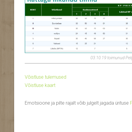
03.10.19 toimunud Pelg
Võistluse tulemused
Võistluse kaart
Emotsioone ja pilte rajalt võib julgelt jagada ürituse