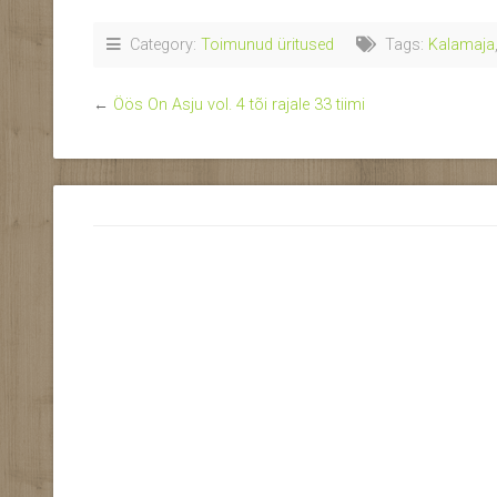
Category:
Toimunud üritused
Tags:
Kalamaja
←
Öös On Asju vol. 4 tõi rajale 33 tiimi