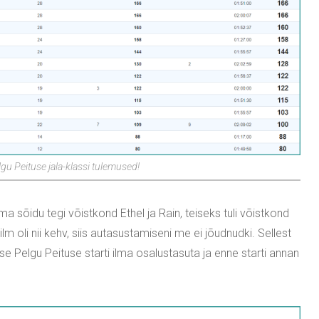
u Peituse jala-klassi tulemused!
ma sõidu tegi võistkond Ethel ja Rain, teiseks tuli võistkond
 oli nii kehv, siis autasustamiseni me ei jõudnudki. Sellest
 Pelgu Peituse starti ilma osalustasuta ja enne starti annan