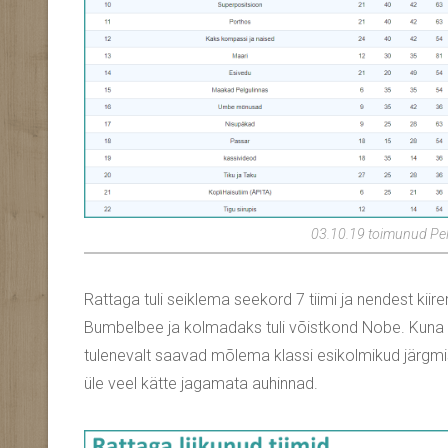
03.10.19 toimunud Pelg
Rattaga tuli seiklema seekord 7 tiimi ja nendest kiire
Bumbelbee ja kolmadaks tuli võistkond Nobe. Kuna ilm
tulenevalt saavad mõlema klassi esikolmikud järgmise
üle veel kätte jagamata auhinnad.