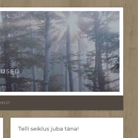
TUSED
MEIST
Telli seiklus juba täna!