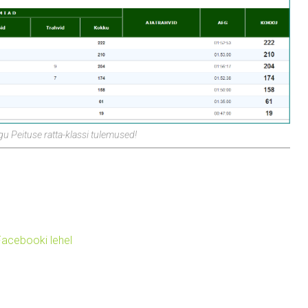
u Peituse ratta-klassi tulemused!
Facebooki lehel