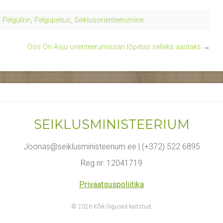
,
Pelgulinn
,
Pelgupeitus
,
Seiklusorienteerumine
Öös On Asju orienteerumissari lõpetas selleks aastaks
→
SEIKLUSMINISTEERIUM
Joonas@seiklusministeerium.ee | (+372) 522 6895
Reg nr: 12041719
Privaatsuspoliitika
© 2026 Kõik õigused kaitstud.