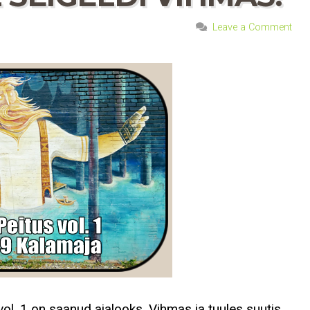
Leave a Comment
ol. 1 on saanud ajalooks. Vihmas ja tuules suutis