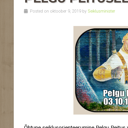
Posted on oktoober 9, 2019 by
Seiklusminister
Õhtune seiklusorienteerumine Pelgu Peitus v