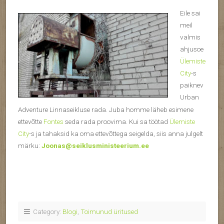
Eil
e sai
meil
valmis
ahjusoe
Ülemiste
City
-s
paiknev
Urban
Adventure Linnaseikluse rada. Juba homme läheb esimene
ettevõtte
Fontes
seda rada proovima. Kui sa töötad
Ülemiste
City
-s ja tahaksid ka oma ettevõttega seigelda, siis anna julgelt
märku:
Joonas@seiklusministeerium.ee
Category:
Blogi
,
Toimunud üritused