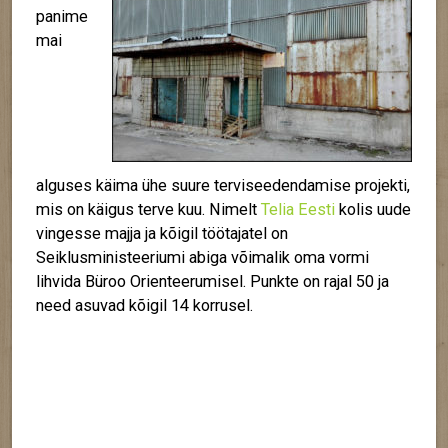
panime
mai
alguses käima ühe suure terviseedendamise projekti,
mis on käigus terve kuu. Nimelt
Telia Eesti
kolis uude
vingesse majja ja kõigil töötajatel on
Seiklusministeeriumi abiga võimalik oma vormi
lihvida Büroo Orienteerumisel. Punkte on rajal 50 ja
need asuvad kõigil 14 korrusel.