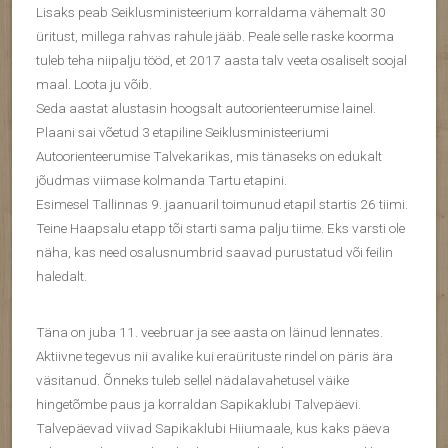
Lisaks peab Seiklusministeerium korraldama vähemalt 30
üritust, millega rahvas rahule jääb. Peale selle raske koorma
tuleb teha niipalju tööd, et 2017 aasta talv veeta osaliselt soojal
maal. Loota ju võib.
Seda aastat alustasin hoogsalt autoorienteerumise lainel.
Plaani sai võetud 3 etapiline Seiklusministeeriumi
Autoorienteerumise Talvekarikas, mis tänaseks on edukalt
jõudmas viimase kolmanda Tartu etapini.
Esimesel Tallinnas 9. jaanuaril toimunud etapil startis 26 tiimi.
Teine Haapsalu etapp tõi starti sama palju tiime. Eks varsti ole
näha, kas need osalusnumbrid saavad purustatud või feilin
haledalt.
Täna on juba 11. veebruar ja see aasta on läinud lennates.
Aktiivne tegevus nii avalike kui eraürituste rindel on päris ära
väsitanud. Õnneks tuleb sellel nädalavahetusel väike
hingetõmbe paus ja korraldan Sapikaklubi Talvepäevi.
Talvepäevad viivad Sapikaklubi Hiiumaale, kus kaks päeva