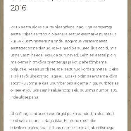
2016
2016 aasta algas suurte plaanidega, nagu iga varasemgi
aasta. Pikalt sai tehtud plaane ja seatud eesmärke nii eraelus
kui Seiklusministeeriumi rindel. Kogemus varasematest
aastatest on näidanud, et eks need ole suured illusioonid, mis
üsna varsti heleda laksuga purunevad. Eelmisel aastal pidin
ma olema hirmkõva orienteeruja ja koti pähe tõmbama
paljudele. Reaalsus oli see, et ei sattunud kordagi metsa. Oleks
siis kasvõi ühe korragi, aga ei… Lisaks pidin saavutama kõva
sportliku vormi ja kaalunumber pidi algama 7-ga. Kurb tõsiasi
oli see, et jõuluks sain kaalule hoopis elu suurima numbri 102.
Pole üldse paha.
Ühesõnaga sai uued eesmärgid paika pandud ja alustatud
tööd selles suunas. Nagu ikka, Hiiumaa meistriks
orienteerumises, kaalule taas number, mis algab seitsmega.