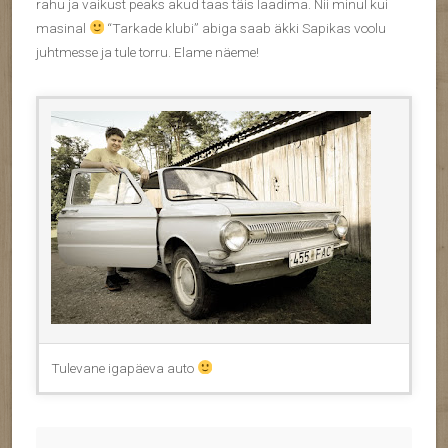
rahu ja vaikust peaks akud taas täis laadima. Nii minul kui
masinal
“Tarkade klubi” abiga saab äkki Sapikas voolu
juhtmesse ja tule torru. Elame näeme!
Tulevane igapäeva auto