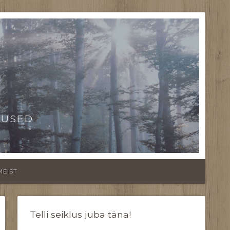
TUSED
MEIST
Telli seiklus juba täna!