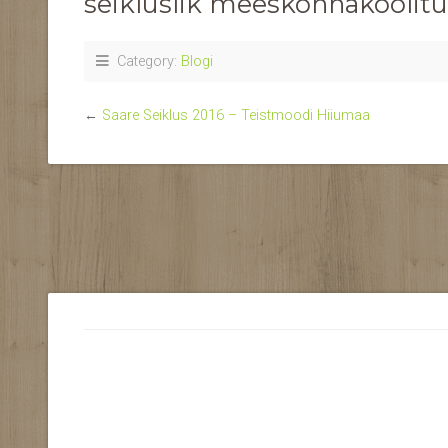
seikluslik meeskonnakoolitu
Category:
Blogi
←
Saare Seiklus 2016 – Teistmoodi Hiiumaa