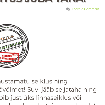
Leave a Comment
ustamatu seiklus ning
övõimet! Suvi jääb seljataha ning
bib just üks
linnaseiklus
või