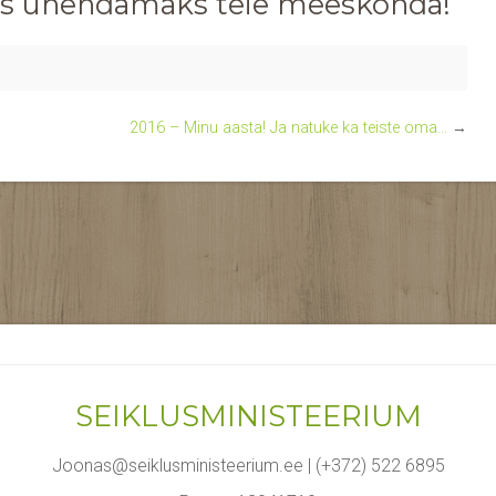
s
ühendamaks teie meeskonda!
2016 – Minu aasta! Ja natuke ka teiste oma…
→
SEIKLUSMINISTEERIUM
Joonas@seiklusministeerium.ee | (+372) 522 6895