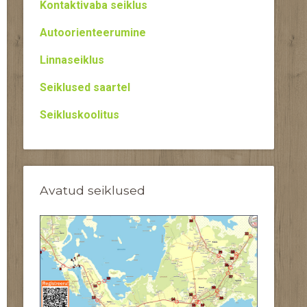
Kontaktivaba seiklus
Autoorienteerumine
Linnaseiklus
Seiklused saartel
Seikluskoolitus
Avatud seiklused