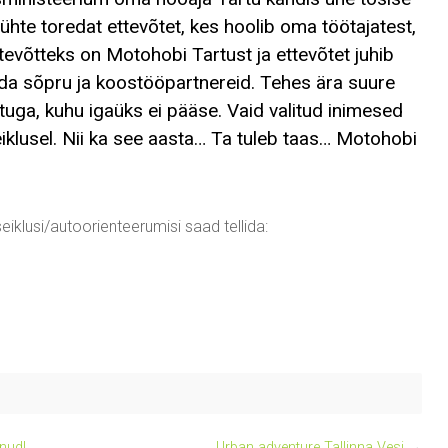
hte toredat ettevõtet, kes hoolib oma töötajatest,
ttevõtteks on Motohobi Tartust ja ettevõtet juhib
da sõpru ja koostööpartnereid. Tehes ära suure
ga, kuhu igaüks ei pääse. Vaid valitud inimesed
eiklusel. Nii ka see aasta… Ta tuleb taas… Motohobi
eiklusi/autoorienteerumisi saad tellida:
nud!
Urban adventure Tallinna Vesi
→