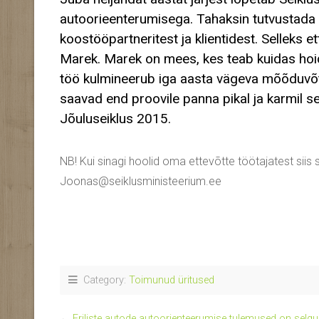
autoorieenterumisega. Tahaksin tutvustada ü
koostööpartneritest ja klientidest. Selleks e
Marek. Marek on mees, kes teab kuidas hoi
töö kulmineerub iga aasta vägeva mõõduvõtu
saavad end proovile panna pikal ja karmil s
Jõuluseiklus 2015.
NB! Kui sinagi hoolid oma ettevõtte töötajatest siis s
Joonas@seiklusministeerium.ee
Category:
Toimunud üritused
←
Eriliste autode autoorienteerumise tulemused on selgu