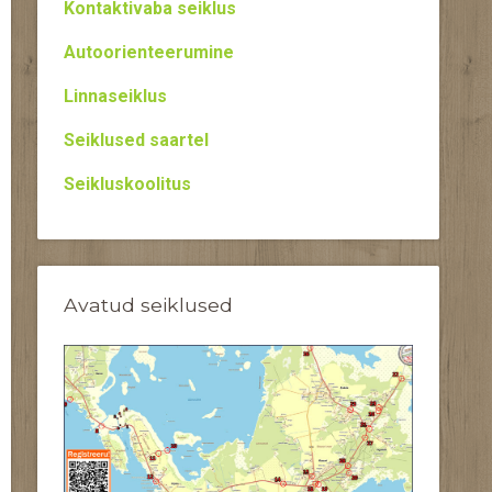
Kontaktivaba seiklus
Autoorienteerumine
Linnaseiklus
Seiklused saartel
Seikluskoolitus
Avatud seiklused