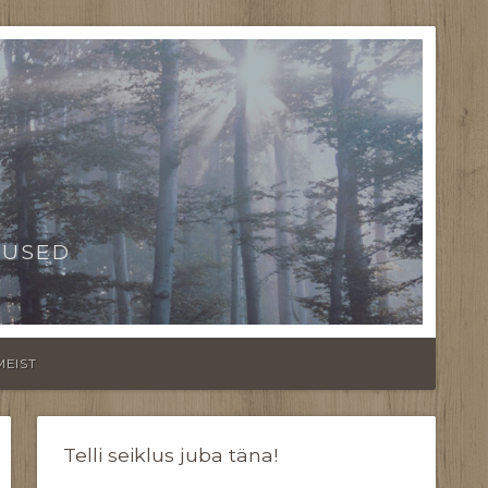
TUSED
MEIST
Telli seiklus juba täna!