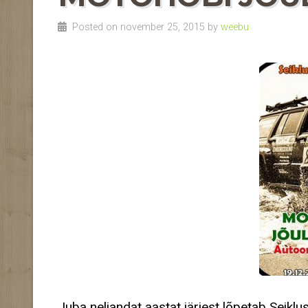
Posted on november 25, 2015 by
weebu
Juba neljandat aastat järjest lõpetab Seikl