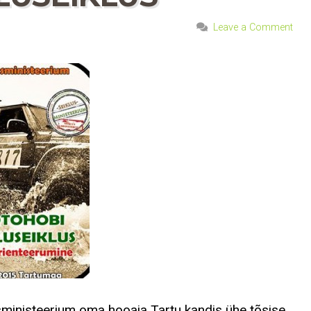
Leave a Comment
usministeerium oma hooaja Tartu kandis ühe tõsise