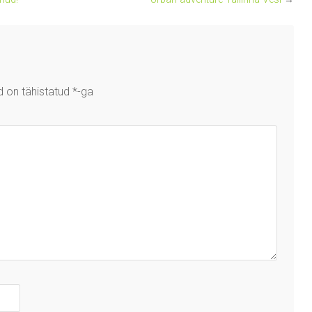
d on tähistatud
*
-ga