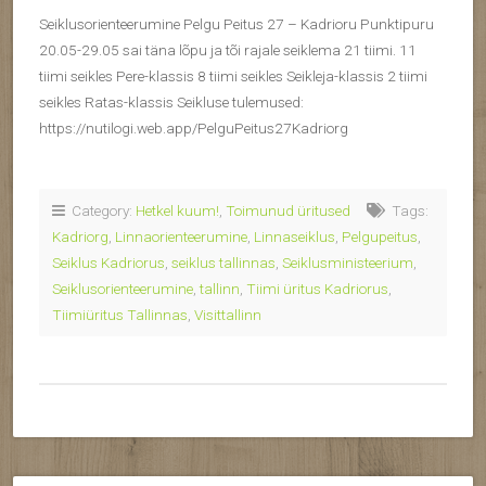
Seiklusorienteerumine Pelgu Peitus 27 – Kadrioru Punktipuru
20.05-29.05 sai täna lõpu ja tõi rajale seiklema 21 tiimi. 11
tiimi seikles Pere-klassis 8 tiimi seikles Seikleja-klassis 2 tiimi
seikles Ratas-klassis Seikluse tulemused:
https://nutilogi.web.app/PelguPeitus27Kadriorg
Category:
Hetkel kuum!
,
Toimunud üritused
Tags:
Kadriorg
,
Linnaorienteerumine
,
Linnaseiklus
,
Pelgupeitus
,
Seiklus Kadriorus
,
seiklus tallinnas
,
Seiklusministeerium
,
Seiklusorienteerumine
,
tallinn
,
Tiimi üritus Kadriorus
,
Tiimiüritus Tallinnas
,
Visittallinn