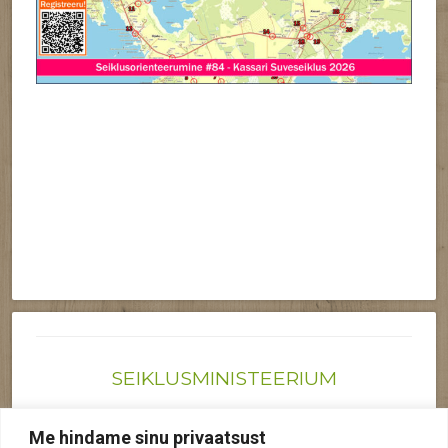
SEIKLUSMINISTEERIUM
Joonas@seiklusministeerium.ee | (+372) 522 6895
Me hindame sinu privaatsust
Reg nr: 12041719