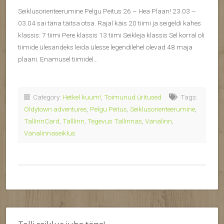
Seiklusorienteerumine Pelgu Peitus 26 – Hea Plaan! 23.03 –
03.04 sai täna täitsa otsa. Rajal käis 20 tiimi ja seigeldi kahes
klassis: 7 tiimi Pere klassis 13 tiimi Seikleja klassis Sel korral oli
tiimide ülesandeks leida ülesse legendilehel olevad 48 maja
plaani. Enamusel tiimidel…
Category:
Hetkel kuum!
,
Toimunud üritused
Tags:
Oldytown adventures
,
Pelgu Peitus
,
Seiklusorienteerumine
,
TallinnCard
,
Talllinn
,
Tegevus Tallinnas
,
Vanalinn
,
Vanalinnaseiklus