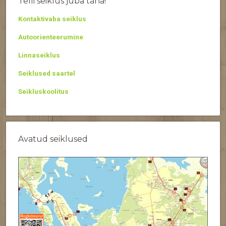
Telli seiklus juba täna!
Kontaktivaba seiklus
Autoorienteerumine
Linnaseiklus
Seiklused saartel
Seikluskoolitus
Avatud seiklused