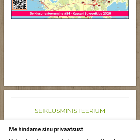
SEIKLUSMINISTEERIUM
Joonas@seiklusministeerium.ee | (+372) 522 6895
Me hindame sinu privaatsust
Reg nr: 12041719