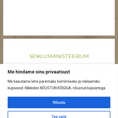
SEIKLUSMINISTEERIUM
Joonas@seiklusministeerium.ee | (+372) 522 6895
Me hindame sinu privaatsust
Reg nr: 12041719
Me kasutame lehe paremaks toimimiseks ja reklaamiks
Privaatsuspoliitika
küpsiseid. Klikkides NÕUSTUN KÕIGIGA, nõustud küpsistega.
© 2026 Kõik õigused kaitstud.
Nõustu
Tee valik