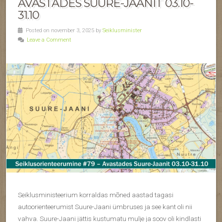
AVASTADES SUURE-JAANIT 03.10-
31.10
Posted on november 3, 2025 by
Seiklusminister
Leave a Comment
Seiklusministeerium korraldas mõned aastad tagasi
autoorienteerumist Suure-Jaani ümbruses ja see kant oli nii
vahva. Suure-Jaani jättis kustumatu mulje ja soov oli kindlasti