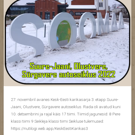
27. novembril avanes Kesk-Eesti karikasarja 3. etapp Suure-
Jaani, Olustvere, Sürgavere autoseiklus. Rada oli avatud kuni
10. detsembrini ja rajal käis 17 tiimi. Tiimid jagunesid: 8 Pere
klassi tiimi 9 Seikleja klassi tiimi Seikluse tulemused:
https://nutilogi.web.app/KeskEestiKarikas3