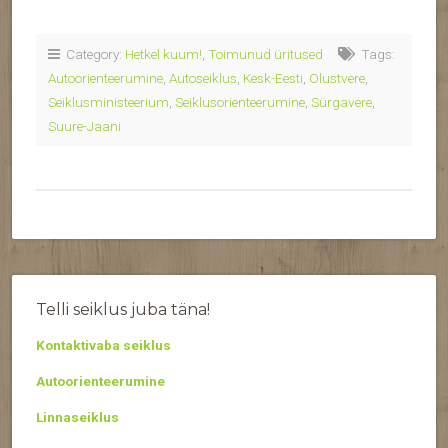
Category:
Hetkel kuum!
,
Toimunud üritused
Tags:
Autoorienteerumine
,
Autoseiklus
,
Kesk-Eesti
,
Olustvere
,
Seiklusministeerium
,
Seiklusorienteerumine
,
Sürgavere
,
Suure-Jaani
Telli seiklus juba täna!
Kontaktivaba seiklus
Autoorienteerumine
Linnaseiklus