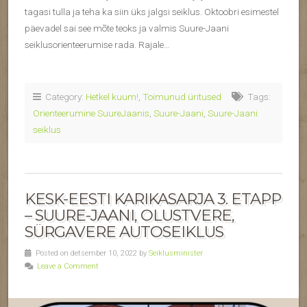
tagasi tulla ja teha ka siin üks jalgsi seiklus. Oktoobri esimestel
päevadel sai see mõte teoks ja valmis Suure-Jaani
seiklusorienteerumise rada. Rajale…
Category:
Hetkel kuum!
,
Toimunud üritused
Tags:
Orienteerumine SuureJaanis
,
Suure-Jaani
,
Suure-Jaani
seiklus
KESK-EESTI KARIKASARJA 3. ETAPP
– SUURE-JAANI, OLUSTVERE,
SÜRGAVERE AUTOSEIKLUS
Posted on detsember 10, 2022 by
Seiklusminister
Leave a Comment