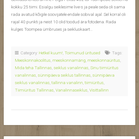
kokku 25 tiimi. Esialgu seiklesime live-s ja peale seda oli sama
rada avatud kõigile soovijatele endale sobival ajal. Sel korral oli
rajal 40 punkti ja neist 10 olid toodud ära fotodena. Rada
kulges Toompea ümbruses ja seikluskaart…
Category:
Hetkel kuum!
,
Toimunud üritused
Tags:
Meeskonnakoolitus
,
meeskonnamäng
,
meeskonnaüritus
,
Mida teha Tallinnas
,
seiklus vanalinnas
,
Sinu tiimiüritus
vanalinnas
,
sünnipäeva seiklus tallinnas
,
sünnipäeva
seiklus vanalinnas
,
tallinna vanalinn
,
tiimiüritus
,
Tiimiüritus Tallinnas
,
Vanalinnaseiklus
,
Visittallinn