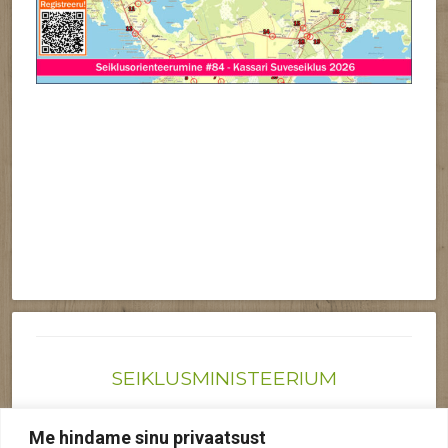
SEIKLUSMINISTEERIUM
Joonas@seiklusministeerium.ee | (+372) 522 6895
Me hindame sinu privaatsust
Reg nr: 12041719