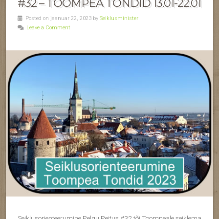
#32 – TOOMPEA TONDID 13.01-22.01
Posted on jaanuar 22, 2023 by
Seiklusminister
Leave a Comment
Seiklusorienteerumine Pelgu Peitus #32 tõi Toompeale seiklema