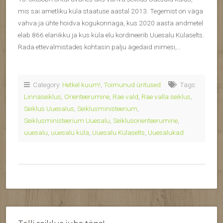
mis sai ametliku küla staatuse aastal 2013. Tegemist on väga
vahva ja ühte hoidva kogukonnaga, kus 2020 aasta andmetel
elab 866 elanikku ja kus küla elu kordineerib Uuesalu Külaselts.
Rada ettevalmistades kohtasin palju ägedaid inimesi,…
Category:
Hetkel kuum!
,
Toimunud üritused
Tags:
Linnaseiklus
,
Orienteerumine
,
Rae vald
,
Rae valla seiklus
,
Seiklus Uuesalus
,
Seiklusministeerium
,
Seiklusministeerium Uuesalu
,
Seiklusorienteerumine
,
uuesalu
,
uuesalu küla
,
Uuesalu Külaselts
,
Uuesalukad