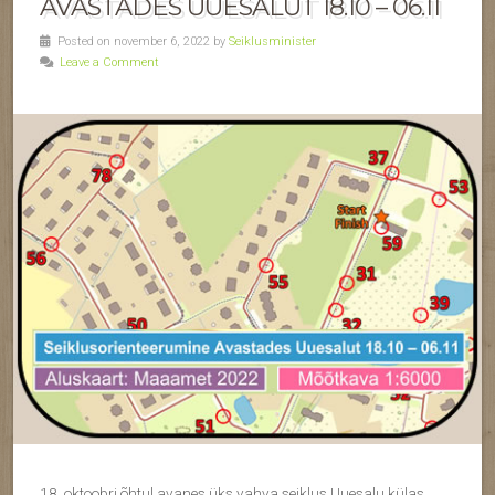
AVASTADES UUESALUT 18.10 – 06.11
Posted on november 6, 2022 by
Seiklusminister
Leave a Comment
18. oktoobri õhtul avanes üks vahva seiklus Uuesalu külas,