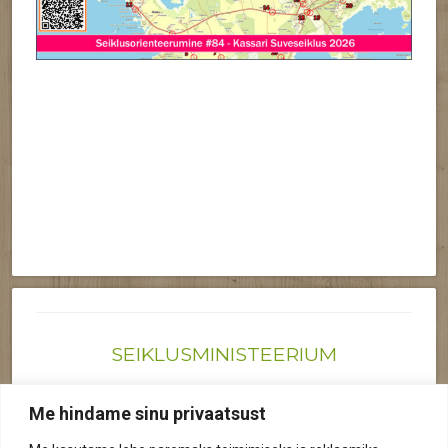
SEIKLUSMINISTEERIUM
Joonas@seiklusministeerium.ee | (+372) 522 6895
Me hindame sinu privaatsust
Reg nr: 12041719