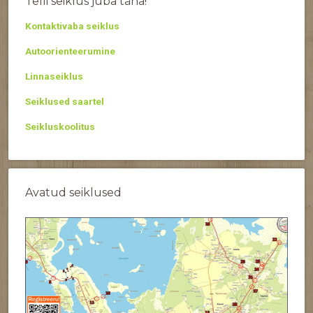
Telli seiklus juba täna!
Kontaktivaba seiklus
Autoorienteerumine
Linnaseiklus
Seiklused saartel
Seikluskoolitus
Avatud seiklused