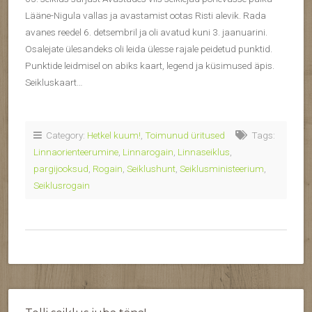
Lääne-Nigula vallas ja avastamist ootas Risti alevik. Rada
avanes reedel 6. detsembril ja oli avatud kuni 3. jaanuarini.
Osalejate ülesandeks oli leida ülesse rajale peidetud punktid.
Punktide leidmisel on abiks kaart, legend ja küsimused äpis.
Seikluskaart…
Category:
Hetkel kuum!
,
Toimunud üritused
Tags:
Linnaorienteerumine
,
Linnarogain
,
Linnaseiklus
,
pargijooksud
,
Rogain
,
Seiklushunt
,
Seiklusministeerium
,
Seiklusrogain