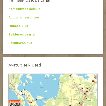
Telli seiklus juba täna!
Kontaktivaba seiklus
Autoorienteerumine
Linnaseiklus
Seiklused saartel
Seikluskoolitus
Avatud seiklused