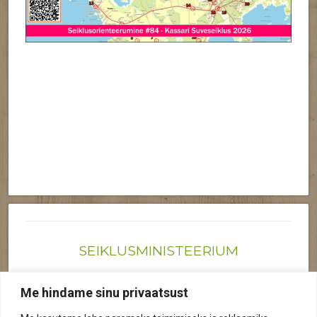
SEIKLUSMINISTEERIUM
Joonas@seiklusministeerium.ee | (+372) 522 6895
Me hindame sinu privaatsust
Reg nr: 12041719