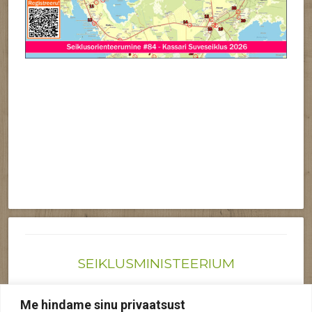
SEIKLUSMINISTEERIUM
Joonas@seiklusministeerium.ee | (+372) 522 6895
Me hindame sinu privaatsust
Reg nr: 12041719