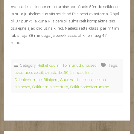
Avastades seiklusorienteerumise sari jõudis 50-nda seikluseni
ja suur juubeliseiklus viis seiklejad Riisiperet avastama. Rajal
oli 37 punkti ja kuna Riisipere oli suhteliselt kompaktne, siis
osalejate ajad olid üsna kiired. Näiteks ratta-klassi parim tiim
läbis raja 38 minutiga ja pere-klassis oli kiirem aeg 47
minutit….
Category:
Hetkel kuum!
,
Toimunud üritused
Tags:
avastades eestit
,
avastades50
,
Linnaseiklus
,
Orienteerumine
,
Riisipere
,
Saue vald
,
seiklus
,
seiklus
riisiperes
,
Seiklusministeerium
,
Seiklusorienteerumine