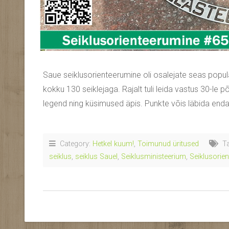
Saue seiklusorienteerumine oli osalejate seas populaa
kokku 130 seiklejaga. Rajalt tuli leida vastus 30-le p
legend ning küsimused äpis. Punkte võis läbida endale
Category:
Hetkel kuum!
,
Toimunud üritused
Ta
seiklus
,
seiklus Sauel
,
Seiklusministeerium
,
Seiklusorie