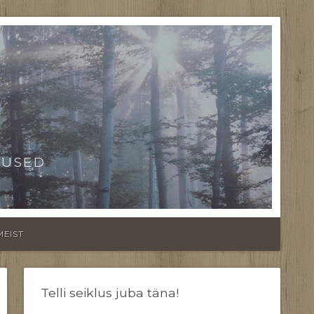
TUSED
MEIST
Telli seiklus juba täna!