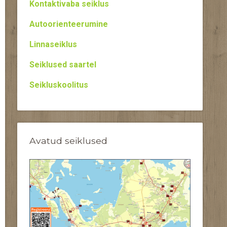
Kontaktivaba seiklus
Autoorienteerumine
Linnaseiklus
Seiklused saartel
Seikluskoolitus
Avatud seiklused