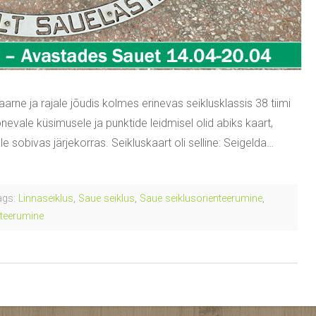
rne ja rajale jõudis kolmes erinevas seiklusklassis 38 tiimi
õnevale küsimusele ja punktide leidmisel olid abiks kaart,
 sobivas järjekorras. Seikluskaart oli selline: Seigelda…
gs:
Linnaseiklus
,
Saue seiklus
,
Saue seiklusorienteerumine
,
nteerumine