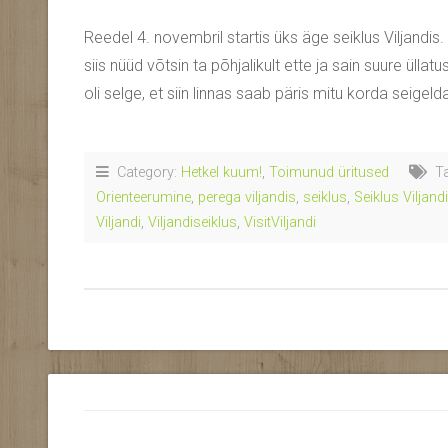
Reedel 4. novembril startis üks äge seiklus Viljandis. K
siis nüüd võtsin ta põhjalikult ette ja sain suure ülla
oli selge, et siin linnas saab päris mitu korda seigeld
Category:
Hetkel kuum!
,
Toimunud üritused
Ta
Orienteerumine
,
perega viljandis
,
seiklus
,
Seiklus Viljand
Viljandi
,
Viljandiseiklus
,
VisitViljandi