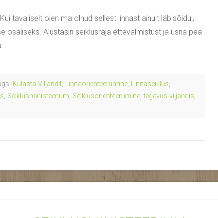
ui tavaliselt olen ma olnud sellest linnast ainult läbisõidul,
tuse osaliseks. Alustasin seiklusraja ettevalmistust ja üsna pea
a….
gs:
Külasta Viljandit
,
Linnaorienteerumine
,
Linnaseiklus
,
is
,
Seiklusministeerium
,
Seiklusorienteerumine
,
tegevus viljandis
,