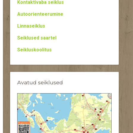
Kontaktivaba seiklus
Autoorienteerumine
Linnaseiklus
Seiklused saartel
Seikluskoolitus
Avatud seiklused