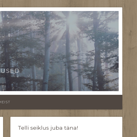
TUSED
MEIST
Telli seiklus juba täna!