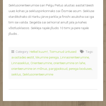
Seiklusorienteerumise sari Pelgu Peitus alustas aastat täiesti
uues kohas ja seikluspiirkonnaks sai Õismäe asum. Seikluse
stardikohaks oli Harku järve parkla ja finishi asukoha sai iga
tiim ise valida. Seigelda sai sel korral ainult jala ja kahes
võistlusklassis. Seikleja rajale jõudis 10 tiimi ja pere rajale
jõudis…
Category:
Hetkel kuum!
,
Toimunud üritused
Tags:
avastades eestit
,
liikumine perega
,
Linnaorienteerumine
,
Linnaseiklus
,
Orienteerumine
,
orienteerumine on lahe
,
orienteerumine on mõnus
,
pargijooksud
,
perega looduses
,
seiklus
,
Seiklusorienteerumine