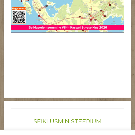
SEIKLUSMINISTEERIUM
Joonas@seiklusministeerium.ee | (+372) 522 6895